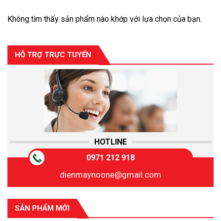
Quạt điều hòa
Không tìm thấy sản phẩm nào khớp với lựa chọn của bạn.
HỖ TRỢ TRỰC TUYẾN
HOTLINE
0971 212 918
dienmaynoone@gmail.com
SẢN PHẨM MỚI