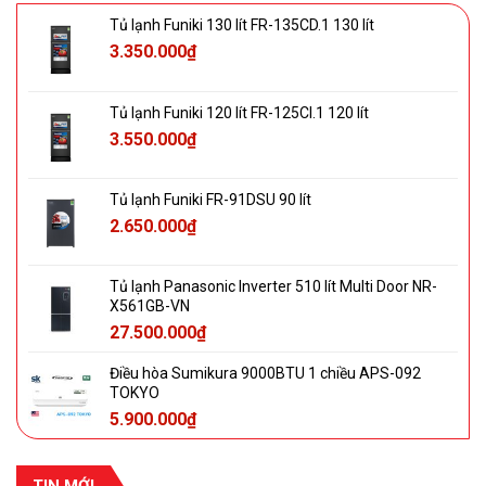
Tủ lạnh Funiki 130 lít FR-135CD.1 130 lít
3.350.000
₫
Tủ lạnh Funiki 120 lít FR-125CI.1 120 lít
3.550.000
₫
Tủ lạnh Funiki FR-91DSU 90 lít
2.650.000
₫
Tủ lạnh Panasonic Inverter 510 lít Multi Door NR-
X561GB-VN
27.500.000
₫
Điều hòa Sumikura 9000BTU 1 chiều APS-092
TOKYO
5.900.000
₫
TIN MỚI