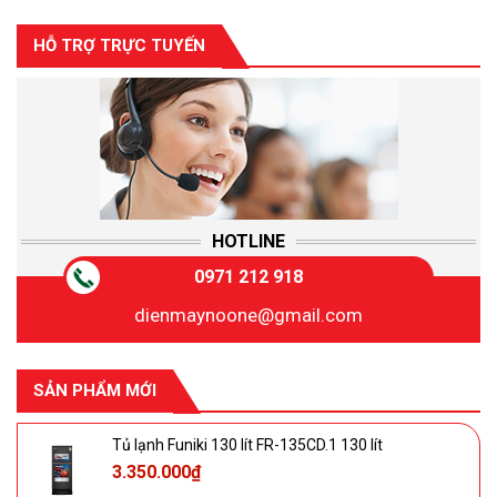
HỖ TRỢ TRỰC TUYẾN
HOTLINE
0971 212 918
dienmaynoone@gmail.com
SẢN PHẨM MỚI
Tủ lạnh Funiki 130 lít FR-135CD.1 130 lít
3.350.000
₫