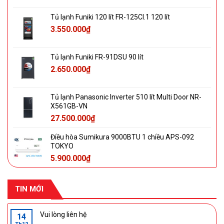
Tủ lạnh Funiki 120 lít FR-125CI.1 120 lít
3.550.000
₫
Tủ lạnh Funiki FR-91DSU 90 lít
2.650.000
₫
Tủ lạnh Panasonic Inverter 510 lít Multi Door NR-
X561GB-VN
27.500.000
₫
Điều hòa Sumikura 9000BTU 1 chiều APS-092
TOKYO
5.900.000
₫
TIN MỚI
Vui lòng liên hệ
14