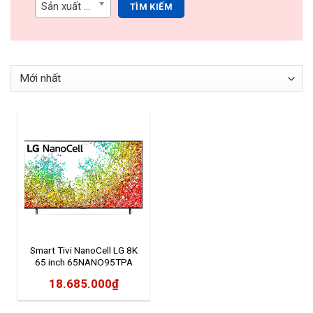
Sản xuất tại
TÌM KIẾM
Quạt điều hòa
Smart Tivi NanoCell LG 8K
65 inch 65NANO95TPA
18.685.000
₫