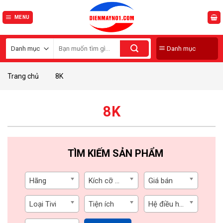
Skip
to
MENU
content
Tivi
Tìm
Danh mục
kiếm:
Máy giặt
Trang chủ
8K
Tủ lạnh
Điều hòa
8K
Máy sấy
Âm thanh
TÌM KIẾM SẢN PHẨM
Tủ cấp đông
Hãng
Kích cỡ màn hình
Giá bán
Tủ mát
Loại Tivi
Tiện ích
Hệ điều hành
Đồ gia dụng