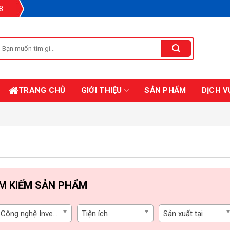
8
Tìm
iếm:
TRANG CHỦ
GIỚI THIỆU
SẢN PHẨM
DỊCH V
ÌM KIẾM SẢN PHẨM
Công nghệ Inverter
Tiện ích
Sản xuất tại