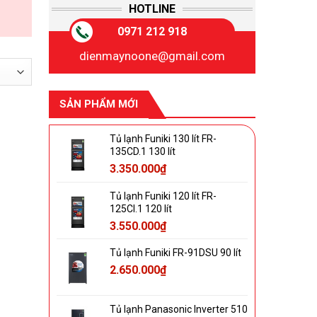
HOTLINE
0971 212 918
dienmaynoone@gmail.com
SẢN PHẨM MỚI
Tủ lạnh Funiki 130 lít FR-
135CD.1 130 lít
3.350.000
₫
Tủ lạnh Funiki 120 lít FR-
125CI.1 120 lít
3.550.000
₫
Tủ lạnh Funiki FR-91DSU 90 lít
2.650.000
₫
Tủ lạnh Panasonic Inverter 510