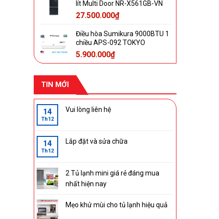
lít Multi Door NR-X561GB-VN
27.500.000
₫
Điều hòa Sumikura 9000BTU 1
chiều APS-092 TOKYO
5.900.000
₫
TIN MỚI
Vui lòng liên hệ
14
Th12
Lắp đặt và sửa chữa
14
Th12
2 Tủ lạnh mini giá rẻ đáng mua
nhất hiện nay
Mẹo khử mùi cho tủ lạnh hiệu quả