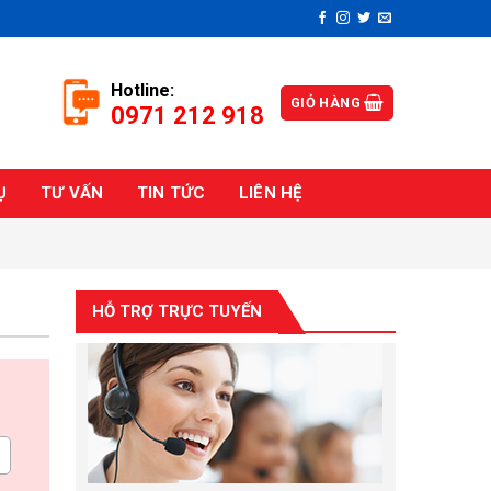
Hotline:
GIỎ HÀNG
0971 212 918
Ụ
TƯ VẤN
TIN TỨC
LIÊN HỆ
HỖ TRỢ TRỰC TUYẾN