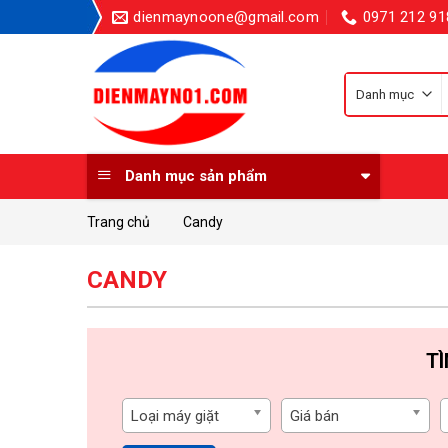
Skip
dienmaynoone@gmail.com
0971 212 91
to
content
k
Danh mục sản phẩm
Trang chủ
Candy
CANDY
T
Loại máy giặt
Giá bán