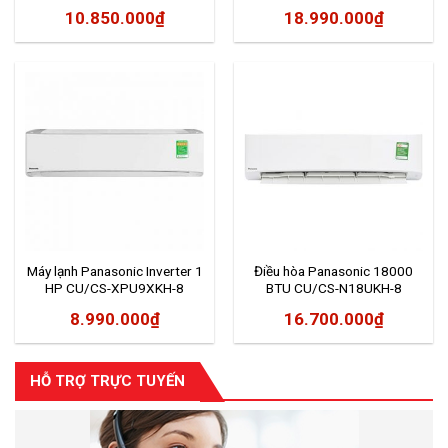
12.000BTU
10.850.000
₫
18.990.000
₫
Máy lạnh Panasonic Inverter 1
Điều hòa Panasonic 18000
HP CU/CS-XPU9XKH-8
BTU CU/CS-N18UKH-8
8.990.000
₫
16.700.000
₫
HỖ TRỢ TRỰC TUYẾN