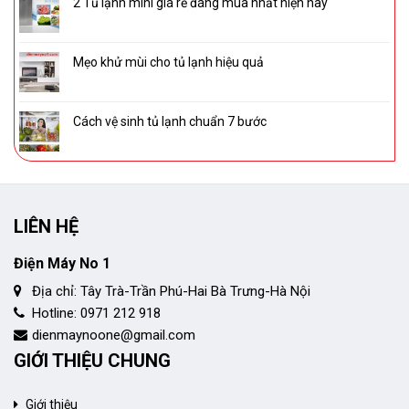
2 Tủ lạnh mini giá rẻ đáng mua nhất hiện nay
Mẹo khử mùi cho tủ lạnh hiệu quả
Cách vệ sinh tủ lạnh chuẩn 7 bước
LIÊN HỆ
Điện Máy No 1
Địa chỉ: Tây Trà-Trần Phú-Hai Bà Trưng-Hà Nội
Hotline: 0971 212 918
dienmaynoone@gmail.com
GIỚI THIỆU CHUNG
Giới thiệu