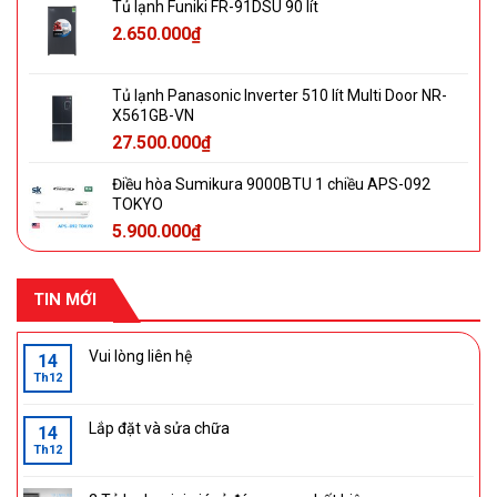
Tủ lạnh Funiki FR-91DSU 90 lít
2.650.000
₫
Tủ lạnh Panasonic Inverter 510 lít Multi Door NR-
X561GB-VN
27.500.000
₫
Điều hòa Sumikura 9000BTU 1 chiều APS-092
TOKYO
5.900.000
₫
TIN MỚI
Vui lòng liên hệ
14
Th12
Lắp đặt và sửa chữa
14
Th12