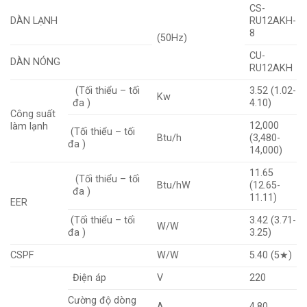
CS-
DÀN LẠNH
RU12AKH-
8
(50Hz)
CU-
DÀN NÓNG
RU12AKH
(Tối thiểu – tối
3.52 (1.02-
Kw
đa )
4.10)
Công suất
12,000
làm lạnh
(Tối thiểu – tối
Btu/h
(3,480-
đa )
14,000)
11.65
(Tối thiểu – tối
Btu/hW
(12.65-
đa )
11.11)
EER
(Tối thiểu – tối
3.42 (3.71-
W/W
đa )
3.25)
CSPF
W/W
5.40 (5★)
Điện áp
V
220
Cường độ dòng
A
4.80