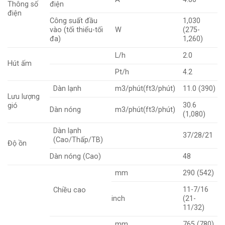
Thông số
điện
điện
Công suất đầu
1,030
vào (tối thiểu-tối
W
(275-
đa)
1,260)
L/h
2.0
Hút ấm
Pt/h
4.2
Dàn lạnh
m3/phút(ft3/phút)
11.0 (390)
Lưu lượng
30.6
gió
Dàn nóng
m3/phút(ft3/phút)
(1,080)
Dàn lạnh
37/28/21
(Cao/Thấp/TB)
Độ ồn
Dàn nóng (Cao)
48
mm
290 (542)
11-7/16
Chiều cao
inch
(21-
11/32)
mm
765 (780)