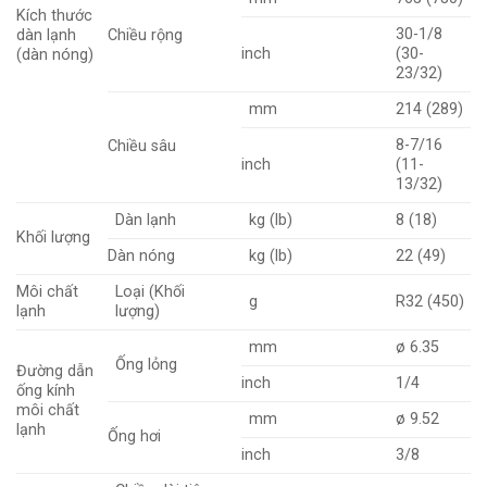
Kích thước
30-1/8
dàn lạnh
Chiều rộng
inch
(30-
(dàn nóng)
23/32)
mm
214 (289)
8-7/16
Chiều sâu
inch
(11-
13/32)
Dàn lạnh
kg (lb)
8 (18)
Khối lượng
Dàn nóng
kg (lb)
22 (49)
Môi chất
Loại (Khối
g
R32 (450)
lạnh
lượng)
mm
ø 6.35
Ống lỏng
Đường dẫn
inch
1/4
ống kính
môi chất
mm
ø 9.52
lạnh
Ống hơi
inch
3/8