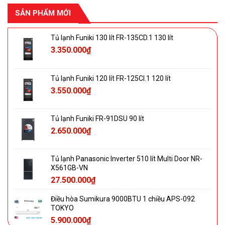
SẢN PHẨM MỚI
Tủ lạnh Funiki 130 lít FR-135CD.1 130 lít
3.350.000
₫
Tủ lạnh Funiki 120 lít FR-125CI.1 120 lít
3.550.000
₫
Tủ lạnh Funiki FR-91DSU 90 lít
2.650.000
₫
Tủ lạnh Panasonic Inverter 510 lít Multi Door NR-
X561GB-VN
27.500.000
₫
Điều hòa Sumikura 9000BTU 1 chiều APS-092
TOKYO
5.900.000
₫