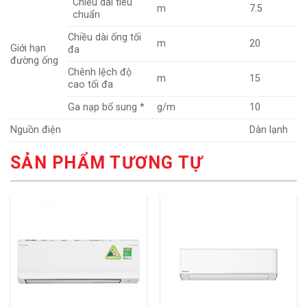
Chiều dài tiêu
m
7.5
chuẩn
Chiều dài ống tối
m
20
Giới hạn
đa
đường ống
Chênh lệch độ
m
15
cao tối đa
Ga nạp bổ sung *
g/m
10
Nguồn điện
Dàn lạnh
SẢN PHẨM TƯƠNG TỰ