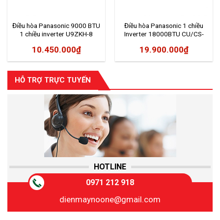
Điều hòa Panasonic 9000 BTU
Điều hòa Panasonic 1 chiều
1 chiều inverter U9ZKH-8
Inverter 18000BTU CU/CS-
PU18XKH-8M
10.450.000
₫
19.900.000
₫
HỖ TRỢ TRỰC TUYẾN
HOTLINE
0971 212 918
dienmaynoone@gmail.com