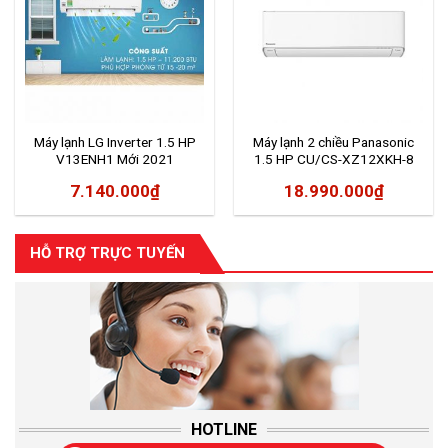
Máy lạnh LG Inverter 1.5 HP
Máy lạnh 2 chiều Panasonic
V13ENH1 Mới 2021
1.5 HP CU/CS-XZ12XKH-8
7.140.000
₫
18.990.000
₫
HỖ TRỢ TRỰC TUYẾN
HOTLINE