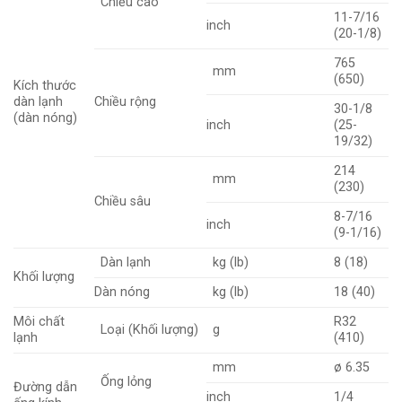
Chiều cao
11-7/16
inch
(20-1/8)
765
mm
(650)
Kích thước
dàn lạnh
Chiều rộng
30-1/8
(dàn nóng)
inch
(25-
19/32)
214
mm
(230)
Chiều sâu
8-7/16
inch
(9-1/16)
Dàn lạnh
kg (lb)
8 (18)
Khối lượng
Dàn nóng
kg (lb)
18 (40)
Môi chất
R32
Loại (Khối lượng)
g
lạnh
(410)
mm
ø 6.35
Ống lỏng
Đường dẫn
inch
1/4