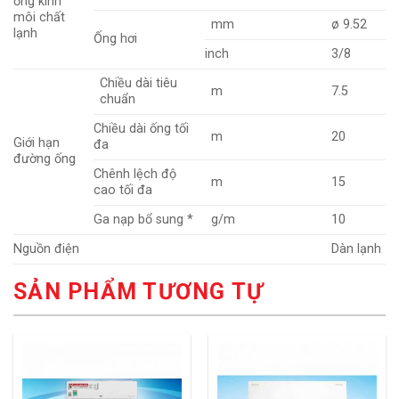
ống kính
môi chất
mm
ø 9.52
lạnh
Ống hơi
inch
3/8
Chiều dài tiêu
m
7.5
chuẩn
Chiều dài ống tối
m
20
Giới hạn
đa
đường ống
Chênh lệch độ
m
15
cao tối đa
Ga nạp bổ sung *
g/m
10
Nguồn điện
Dàn lạnh
SẢN PHẨM TƯƠNG TỰ