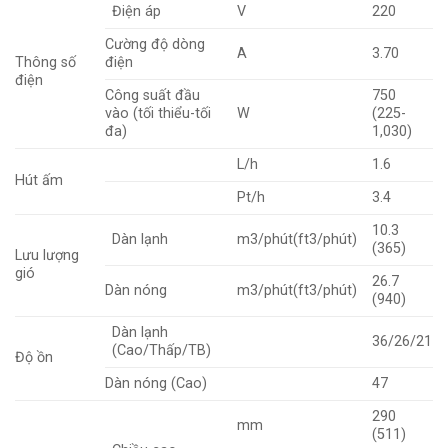
Điện áp
V
220
Cường độ dòng
A
3.70
Thông số
điện
điện
Công suất đầu
750
vào (tối thiểu-tối
W
(225-
đa)
1,030)
L/h
1.6
Hút ấm
Pt/h
3.4
10.3
Dàn lạnh
m3/phút(ft3/phút)
(365)
Lưu lượng
gió
26.7
Dàn nóng
m3/phút(ft3/phút)
(940)
Dàn lạnh
36/26/21
(Cao/Thấp/TB)
Độ ồn
Dàn nóng (Cao)
47
290
mm
(511)