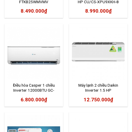
FTKB25WMVMV
HP CU/CS-XPU9XKH-8
8.490.000
₫
8.990.000
₫
Điều hòa Casper 1 chiều
Máy lạnh 2 chiều Daikin
Inverter 12000BTU GC-
Inverter 1.5 HP
12TL32
FTHF35RAVMV
6.800.000
₫
12.750.000
₫