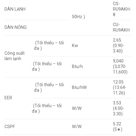
CS-
DÀN LẠNH
RU9AKH-
8
50Hz )
CU-
DÀN NÓNG
RU9AKH
2.65
(Tối thiểu – tối
Kw
(0.90-
đa )
3.40)
Công suất
làm lạnh
9,040
(Tối thiểu – tối
Btu/h
(3,070-
đa )
11,600)
12.05
(Tối thiểu – tối
Btu/hW
(13.64-
đa )
11.26)
EER
3.53
(Tối thiểu – tối
W/W
(4.00-
đa )
3.30)
5.32
CSPF
W/W
(5★)