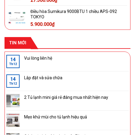
27.500.000
₫
Điều hòa Sumikura 9000BTU 1 chiều APS-092
TOKYO
5.900.000
₫
TIN MỚI
Vui lòng liên hệ
14
Th12
Lắp đặt và sửa chữa
14
Th12
2 Tủ lạnh mini giá rẻ đáng mua nhất hiện nay
Mẹo khử mùi cho tủ lạnh hiệu quả