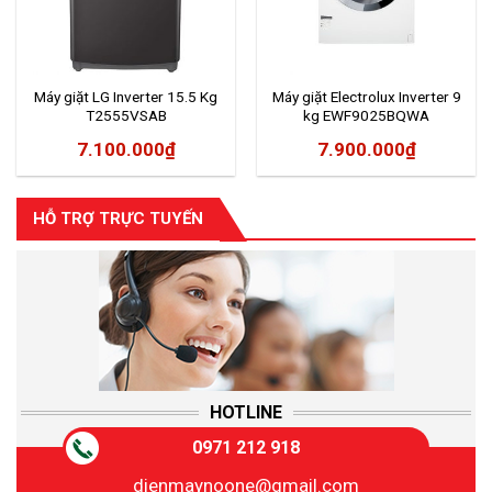
Máy giặt LG Inverter 15.5 Kg
Máy giặt Electrolux Inverter 9
T2555VSAB
kg EWF9025BQWA
7.100.000
₫
7.900.000
₫
HỖ TRỢ TRỰC TUYẾN
HOTLINE
0971 212 918
dienmaynoone@gmail.com