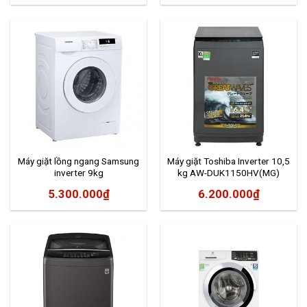
Máy giặt lồng ngang Samsung
Máy giặt Toshiba Inverter 10,5
inverter 9kg
kg AW-DUK1150HV(MG)
WW90T3040WW/SV
5.300.000
₫
6.200.000
₫