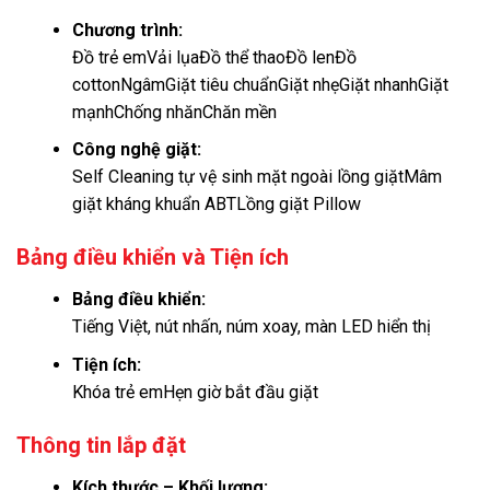
Chương trình:
Đồ trẻ em
Vải lụa
Đồ thể thao
Đồ len
Đồ
cotton
Ngâm
Giặt tiêu chuẩn
Giặt nhẹ
Giặt nhanh
Giặt
mạnh
Chống nhăn
Chăn mền
Công nghệ giặt:
Self Cleaning tự vệ sinh mặt ngoài lồng giặt
Mâm
giặt kháng khuẩn ABTLồng giặt Pillow
Bảng điều khiển và Tiện ích
Bảng điều khiển:
Tiếng Việt, nút nhấn, núm xoay, màn LED hiển thị
Tiện ích:
Khóa trẻ em
Hẹn giờ bắt đầu giặt
Thông tin lắp đặt
Kích thước – Khối lượng: