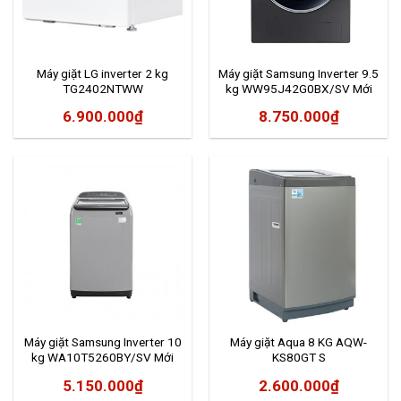
Máy giặt LG inverter 2 kg
Máy giặt Samsung Inverter 9.5
TG2402NTWW
kg WW95J42G0BX/SV Mới
2020
6.900.000
₫
8.750.000
₫
Máy giặt Samsung Inverter 10
Máy giặt Aqua 8 KG AQW-
kg WA10T5260BY/SV Mới
KS80GT S
2020
5.150.000
₫
2.600.000
₫