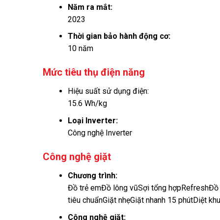
Năm ra mắt:
2023
Thời gian bảo hành động cơ:
10 năm
Mức tiêu thụ điện năng
Hiệu suất sử dụng điện:
15.6 Wh/kg
Loại Inverter:
Công nghệ Inverter
Công nghệ giặt
Chương trình:
Đồ trẻ em
Đồ lông vũ
Sợi tổng hợp
Refresh
Đồ 
tiêu chuẩn
Giặt nhẹ
Giặt nhanh 15 phút
Diệt kh
Công nghệ giặt: