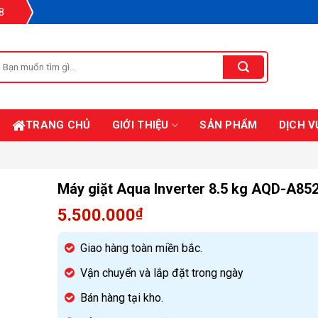
8
Tìm
iếm:
TRANG CHỦ
GIỚI THIỆU
SẢN PHẨM
DỊCH V
Máy giặt Aqua Inverter 8.5 kg AQD-A85
5.500.000
₫
Giao hàng toàn miền bắc.
Vận chuyển và lắp đặt trong ngày
Bán hàng tại kho.