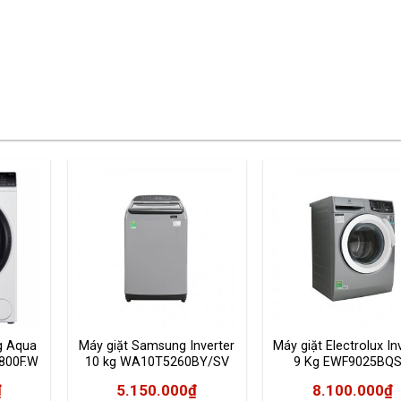
g Aqua
Máy giặt Samsung Inverter
Máy giặt Electrolux In
800F.W
10 kg WA10T5260BY/SV
9 Kg EWF9025BQ
Mới 2020
₫
5.150.000
₫
8.100.000
₫