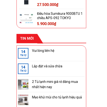
27.500.000
₫
Điều hòa Sumikura 9000BTU 1
chiều APS-092 TOKYO
5.900.000
₫
TIN MỚI
Vui lòng liên hệ
14
Th12
Lắp đặt và sửa chữa
14
Th12
2 Tủ lạnh mini giá rẻ đáng mua
nhất hiện nay
Mẹo khử mùi cho tủ lạnh hiệu quả