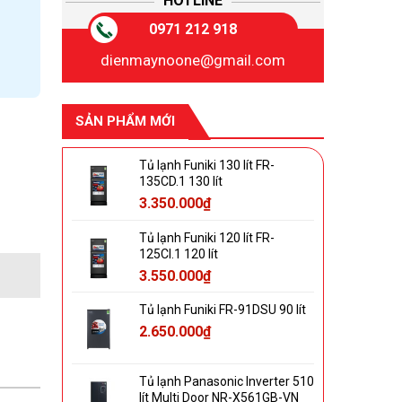
HOTLINE
0971 212 918
dienmaynoone@gmail.com
SẢN PHẨM MỚI
Tủ lạnh Funiki 130 lít FR-
135CD.1 130 lít
3.350.000
₫
Tủ lạnh Funiki 120 lít FR-
125CI.1 120 lít
3.550.000
₫
Tủ lạnh Funiki FR-91DSU 90 lít
2.650.000
₫
Tủ lạnh Panasonic Inverter 510
lít Multi Door NR-X561GB-VN