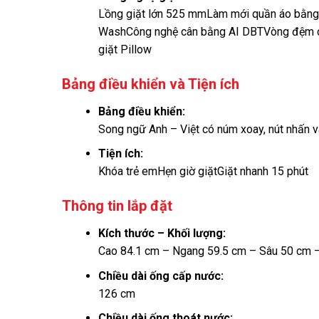
Lồng giặt lớn 525 mm
Làm mới quần áo bằng
Wash
Công nghệ cân bằng AI DBT
Vòng đệm c
giặt Pillow
Bảng điều khiển và Tiện ích
Bảng điều khiển:
Song ngữ Anh – Việt có núm xoay, nút nhấn và
Tiện ích:
Khóa trẻ emHẹn giờ giặt
Giặt nhanh 15 phút
Thông tin lắp đặt
Kích thước – Khối lượng:
Cao 84.1 cm – Ngang 59.5 cm – Sâu 50 cm 
Chiều dài ống cấp nước:
126 cm
Chiều dài ống thoát nước: