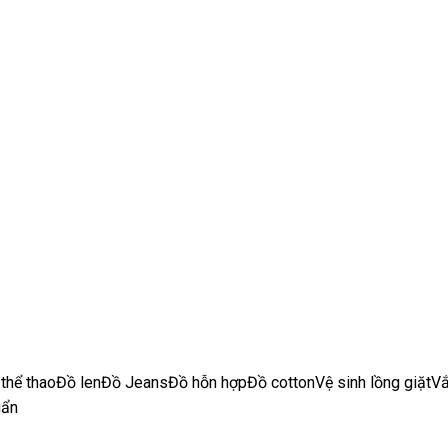
thể thao
Đồ len
Đồ Jeans
Đồ hỗn hợp
Đồ cotton
Vệ sinh lồng giặt
Vắ
uẩn