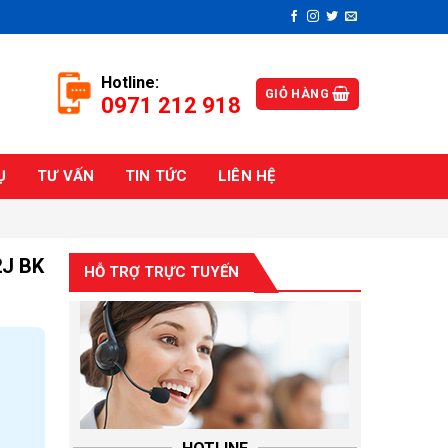
Hotline:
GIỎ HÀNG
0971 212 918
Ụ
TƯ VẤN
TIN TỨC
LIÊN HỆ
2J BK
HỖ TRỢ TRỰC TUYẾN