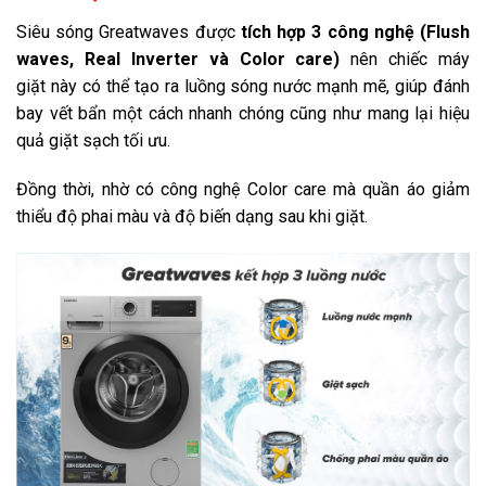
Siêu sóng Greatwaves được
tích hợp 3 công nghệ (Flush
Giặt không phai màu
waves, Real Inverter và Color care)
nên chiếc máy
Giặt nhanh 15 phút
giặt này có thể tạo ra luồng sóng nước mạnh mẽ, giúp đánh
Giặt nước nóng
bay vết bẩn một cách nhanh chóng cũng như mang lại hiệu
quả giặt sạch tối ưu.
Giặt tiết kiệm Cotton
Đồng thời, nhờ có công nghệ Color care mà quần áo giảm
Vắt
thiểu độ phai màu và độ biến dạng sau khi giặt.
Vệ sinh lồng giặt
Xả + vắt
Áo khoác dày
Đồ cotton
Đồ hỗn hợp
Đồ len
Đồ mỏng