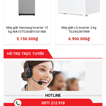
Máy giặt Samsung Inverter 10
Máy giặt LG inverter 2 kg
kg WA10T5260BY/SV Mới
TG2402NTWW
2020
5.150.000
₫
6.900.000
₫
HỖ TRỢ TRỰC TUYẾN
HOTLINE
0971 212 918