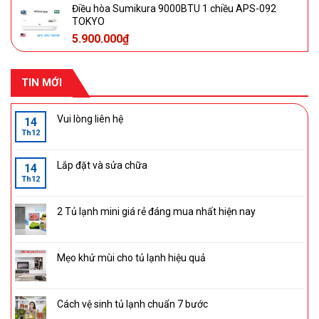
Điều hòa Sumikura 9000BTU 1 chiều APS-092
TOKYO
5.900.000
₫
TIN MỚI
Vui lòng liên hệ
14
Th12
Lắp đặt và sửa chữa
14
Th12
2 Tủ lạnh mini giá rẻ đáng mua nhất hiện nay
Mẹo khử mùi cho tủ lạnh hiệu quả
Cách vệ sinh tủ lạnh chuẩn 7 bước