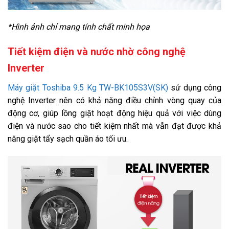
Đồ thể thao
*Hình ảnh chỉ mang tính chất minh họa
Đồ trẻ em
Tiết kiệm điện và nước nhờ công nghệ
Công nghệ giặt:
Giặt nước nóng
Greatwaves sức mạnh siêu sóng
Inverter
Công nghệ sấy:
Máy giặt Toshiba 9.5 Kg TW-BK105S3V(SK)
sử dụng công
Không có
nghệ Inverter nên có khả năng điều chỉnh vòng quay của
Bảng điều khiển và Tiện ích
động cơ, giúp lồng giặt hoạt động hiệu quả với việc dùng
Bảng điều khiển:
điện và nước sao cho tiết kiệm nhất mà vẫn đạt được khả
Song ngữ Anh - Việt có nút xoay, nút nhấn và màn hình hiển thị
năng giặt tẩy sạch quần áo tối ưu.
Tiện ích:
Hẹn giờ giặt
Khóa trẻ em
Tự khởi động lại khi có điện
Thông tin lắp đặt