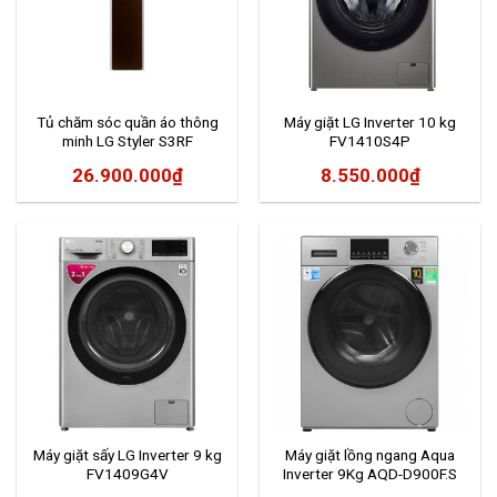
Tủ chăm sóc quần áo thông
Máy giặt LG Inverter 10 kg
minh LG Styler S3RF
FV1410S4P
26.900.000
₫
8.550.000
₫
Máy giặt sấy LG Inverter 9 kg
Máy giặt lồng ngang Aqua
FV1409G4V
Inverter 9Kg AQD-D900F.S