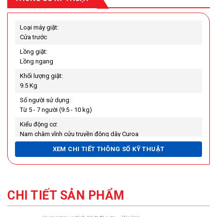
Loại máy giặt:
Cửa trước
Lồng giặt:
Lồng ngang
Khối lượng giặt:
9.5 Kg
Số người sử dụng:
Từ 5 - 7 người (9.5 - 10 kg)
Kiểu động cơ:
Nam châm vĩnh cửu truyền động dây Curoa
Tốc độ quay vắt tối đa:
XEM CHI TIẾT THÔNG SỐ KỸ THUẬT
1200 vòng/phút
Chất liệu lồng giặt:
Thép không gỉ
CHI TIẾT SẢN PHẨM
Chất liệu vỏ máy:
Kim loại sơn tĩnh điện