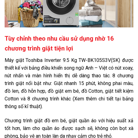
Tùy chỉnh theo nhu cầu sử dụng nhờ 16
chương trình giặt tiện lợi
Máy giặt Toshiba Inverter 9.5 Kg TW-BK105S3V(SK) được
thiết kế với bảng điều khiển song ngữ Anh – Việt có nút xoay,
nút nhấn và màn hình hiển thị dễ dàng thao tác. 8 chương
trình giặt nổi bật như: Giặt nhanh 15 phút, không phai màu,
đồ len, đồ hỗn hợp, đồ giặt em bé, đồ Cotton, giặt tiết kiệm
Cotton và 8 chương trình khác (Xem thêm chi tiết tại bảng
thông số kĩ thuật).
Chương trình giặt đồ em bé, giặt quần áo với hiệu suất xả
tốt hơn, làm cho quần áo được sạch sẽ, không còn bọt xà
phòng, bảo vệ an toàn làn da nhạy cảm cho trẻ nhỏ.