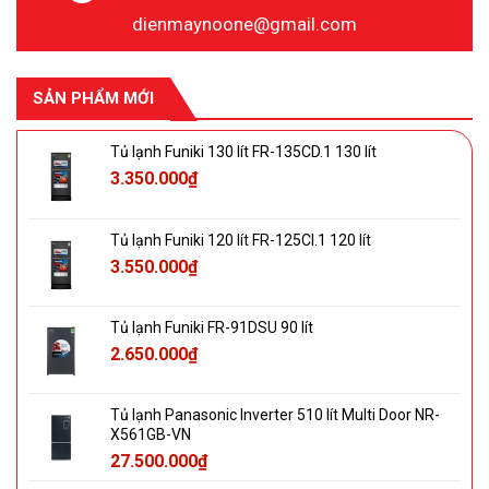
dienmaynoone@gmail.com
SẢN PHẨM MỚI
Tủ lạnh Funiki 130 lít FR-135CD.1 130 lít
3.350.000
₫
Tủ lạnh Funiki 120 lít FR-125CI.1 120 lít
3.550.000
₫
Tủ lạnh Funiki FR-91DSU 90 lít
2.650.000
₫
Tủ lạnh Panasonic Inverter 510 lít Multi Door NR-
X561GB-VN
27.500.000
₫