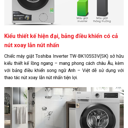
Kích thước, khối lượng:
Cao 85 cm - Ngang 59.5 cm - Sâu 60.5 cm - Nặng 68 kg
Chiều dài ống cấp nước:
152 cm
Kiểu thiết kế hiện đại, bảng điều khiển có cả
Chiều dài ống thoát nước:
165.2 cm
nút xoay lẫn nút nhấn
Hãng:
Toshiba.
Xem thông tin hãng
Chiếc máy giặt Toshiba Inverter TW-BK105S3V(SK) sở hữu
kiểu thiết kế lồng ngang – mang phong cách châu Âu, kèm
với bảng điều khiển song ngữ Anh – Việt dễ sử dụng với
thao tác nút xoay lẫn nút nhấn tiện lợi.