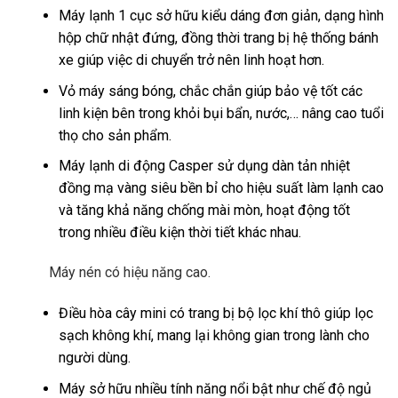
R410A
Máy lạnh 1 cục sở hữu kiểu dáng đơn giản, dạng hình
Nguồn điện áp
hộp chữ nhật đứng, đồng thời trang bị hệ thống bánh
220V/50Hz
xe giúp việc di chuyển trở nên linh hoạt hơn.
Kích thước
Vỏ máy sáng bóng, chắc chắn giúp bảo vệ tốt các
33.5cm x 32.5cm x 70.8cm
linh kiện bên trong khỏi bụi bẩn, nước,… nâng cao tuổi
Trọng lượng sản phẩm
thọ cho sản phẩm.
24kg
Xuất xứ thương hiệu
Máy lạnh di động Casper sử dụng dàn tản nhiệt
Thái Lan
đồng mạ vàng siêu bền bỉ cho hiệu suất làm lạnh cao
Sản xuất tại
và tăng khả năng chống mài mòn, hoạt động tốt
Thái Lan
trong nhiều điều kiện thời tiết khác nhau.
Bảo hành
36 tháng
Máy nén có hiệu năng cao.
Điều hòa cây mini có trang bị bộ lọc khí thô giúp lọc
sạch không khí, mang lại không gian trong lành cho
người dùng.
Máy sở hữu nhiều tính năng nổi bật như chế độ ngủ