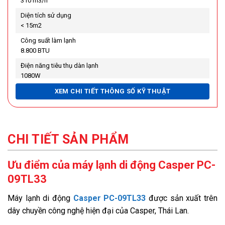
310 m3/h
Diện tích sử dụng
< 15m2
Công suất làm lạnh
8.800 BTU
Điện năng tiêu thụ dàn lạnh
1080W
Điều khiển từ xa
XEM CHI TIẾT THÔNG SỐ KỸ THUẬT
Có
Độ ồn
50 - 52 dB(A)
CHI TIẾT SẢN PHẨM
Cường độ dòng điện
Tối đa
(5,76A)
Ưu điểm của máy lạnh di động Casper PC-
Dây dẫn khí nóng
Dài x đường kính
(150cm x 14cm)
09TL33
Dây dẫn nước thải
Máy lạnh di động
Casper PC-09TL33
được sản xuất trên
2.1m
dây chuyền công nghệ hiện đại của Casper, Thái Lan.
Gas sử dụng