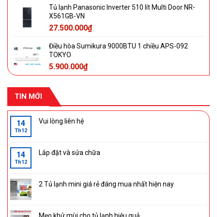
Tủ lạnh Panasonic Inverter 510 lít Multi Door NR-
X561GB-VN
27.500.000
₫
Điều hòa Sumikura 9000BTU 1 chiều APS-092
TOKYO
5.900.000
₫
TIN MỚI
Vui lòng liên hệ
14
Th12
Lắp đặt và sửa chữa
14
Th12
2 Tủ lạnh mini giá rẻ đáng mua nhất hiện nay
Mẹo khử mùi cho tủ lạnh hiệu quả