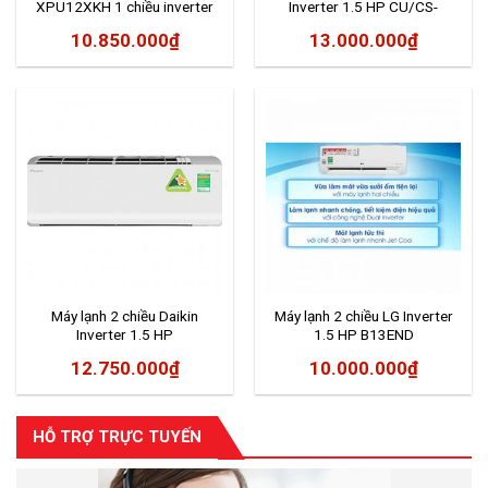
XPU12XKH 1 chiều inverter
Inverter 1.5 HP CU/CS-
12.000BTU
YZ12WKH-8
10.850.000
₫
13.000.000
₫
Máy lạnh 2 chiều Daikin
Máy lạnh 2 chiều LG Inverter
Inverter 1.5 HP
1.5 HP B13END
FTHF35RAVMV
12.750.000
₫
10.000.000
₫
HỖ TRỢ TRỰC TUYẾN