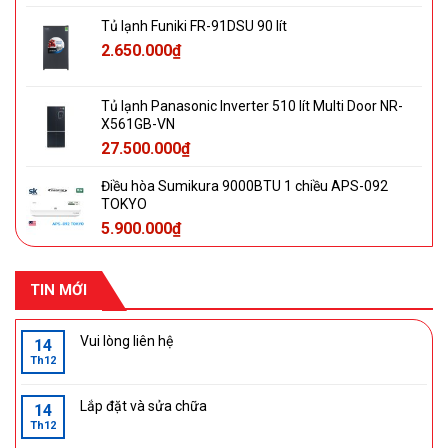
Tủ lạnh Funiki FR-91DSU 90 lít
2.650.000
₫
Tủ lạnh Panasonic Inverter 510 lít Multi Door NR-
X561GB-VN
27.500.000
₫
Điều hòa Sumikura 9000BTU 1 chiều APS-092
TOKYO
5.900.000
₫
TIN MỚI
Vui lòng liên hệ
14
Th12
Lắp đặt và sửa chữa
14
Th12