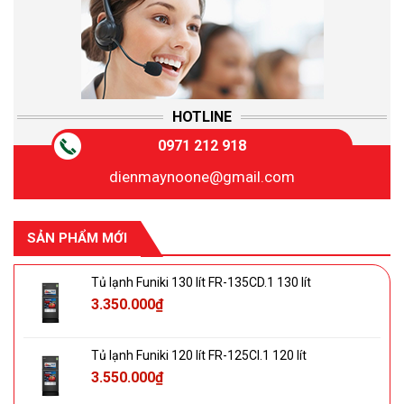
HOTLINE
0971 212 918
dienmaynoone@gmail.com
SẢN PHẨM MỚI
Tủ lạnh Funiki 130 lít FR-135CD.1 130 lít
3.350.000
₫
Tủ lạnh Funiki 120 lít FR-125CI.1 120 lít
3.550.000
₫