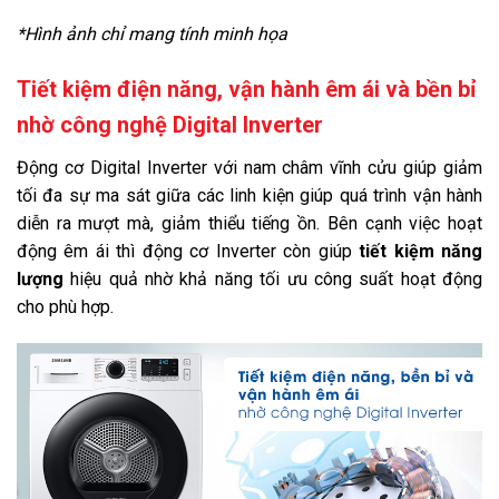
Dòng sản phẩm:
*Hình ảnh chỉ mang tính minh họa
2021
Sản xuất tại:
Tiết kiệm điện năng, vận hành êm ái và bền bỉ
Trung Quốc
nhờ công nghệ Digital Inverter
Hãng:
Samsung.
Xem thông tin hãng
Động cơ Digital Inverter với nam châm vĩnh cửu giúp giảm
tối đa sự ma sát giữa các linh kiện giúp quá trình vận hành
diễn ra mượt mà, giảm thiểu tiếng ồn. Bên cạnh việc hoạt
động êm ái thì động cơ Inverter còn giúp
tiết kiệm năng
lượng
hiệu quả nhờ khả năng tối ưu công suất hoạt động
cho phù hợp.