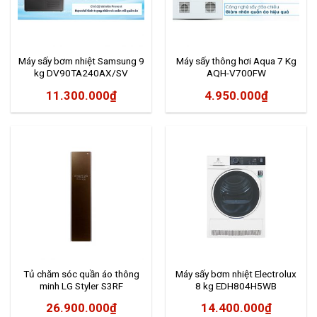
Máy sấy bơm nhiệt Samsung 9
Máy sấy thông hơi Aqua 7 Kg
kg DV90TA240AX/SV
AQH-V700FW
11.300.000
₫
4.950.000
₫
Tủ chăm sóc quần áo thông
Máy sấy bơm nhiệt Electrolux
minh LG Styler S3RF
8 kg EDH804H5WB
26.900.000
₫
14.400.000
₫