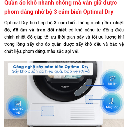
Quần áo khô nhanh chóng mà vẫn giữ được
Tiện ích:
Chức năng Smart Check
phom dáng nhờ bộ 3 cảm biến Optimal Dry
Có bộ lọc lưới hai lớp kết hợp
Optimal Dry tích hợp bộ 3 cảm biến thông minh gồm:
nhiệt
Công nghệ sấy Heatpump
độ, độ ẩm và trao đổi nhiệt
có khả năng tự động điều
chỉnh nhiệt độ giúp tối ưu thời gian sấy và tối ưu lượng khí
Công nghệ sấy thông minh Optimal Dry
trong lồng sấy cho áo quần được sấy khô đều và bảo vệ
Đồng hồ hiển thị mực nước
chất liệu, phom dáng, màu sắc sợi vải.
Sấy nhanh 35'
Bảng điều khiển:
Tiếng Việt
Chất liệu lồng sấy:
Thép không gỉ
Kích thước - Khối lượng:
Cao 89.5 cm - Ngang 67 cm - Sâu 69.5 cm - Nặng 54 kg
Chiều dài ống xả nước:
200 cm