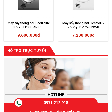
Máy sấy thông hơi Electrolux
Máy sấy thông hơi Electrolux
8.5 kg EDS854N3SB
7.5 Kg EDV754H3WB
9.600.000
₫
7.200.000
₫
HỖ TRỢ TRỰC TUYẾN
HOTLINE
0971 212 918
dienmaynoone@gmail.com