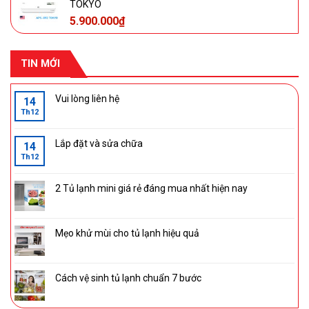
TOKYO
5.900.000
₫
TIN MỚI
Vui lòng liên hệ
14
Th12
Lắp đặt và sửa chữa
14
Th12
2 Tủ lạnh mini giá rẻ đáng mua nhất hiện nay
Mẹo khử mùi cho tủ lạnh hiệu quả
Cách vệ sinh tủ lạnh chuẩn 7 bước