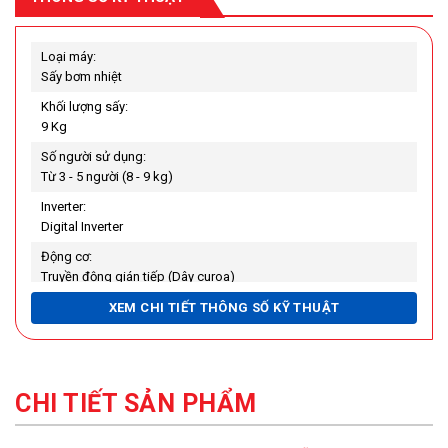
Loại máy:
Sấy bơm nhiệt
Khối lượng sấy:
9 Kg
Số người sử dụng:
Từ 3 - 5 người (8 - 9 kg)
Inverter:
Digital Inverter
Động cơ:
Truyền động gián tiếp (Dây curoa)
Nhiệt độ sấy tối đa:
XEM CHI TIẾT THÔNG SỐ KỸ THUẬT
60°C
Số chương trình hoạt động:
14 chương trình
CHI TIẾT SẢN PHẨM
Công suất tiêu thụ:
800 W