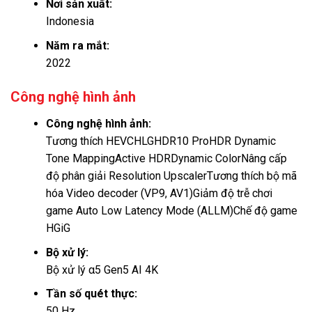
Nơi sản xuất:
Indonesia
Năm ra mắt:
2022
Công nghệ hình ảnh
Công nghệ hình ảnh:
Tương thích HEVC
HLGHDR10 ProHDR Dynamic
Tone MappingActive HDRDynamic Color
Nâng cấp
độ phân giải Resolution Upscaler
Tương thích bộ mã
hóa Video decoder (VP9, AV1)
Giảm độ trễ chơi
game Auto Low Latency Mode (ALLM)Chế độ game
HGiG
Bộ xử lý:
Bộ xử lý α5 Gen5 AI 4K
Tần số quét thực:
50 Hz