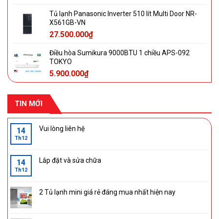
Tủ lạnh Panasonic Inverter 510 lít Multi Door NR-
X561GB-VN
27.500.000
₫
Điều hòa Sumikura 9000BTU 1 chiều APS-092
TOKYO
5.900.000
₫
TIN MỚI
Vui lòng liên hệ
14
Th12
Lắp đặt và sửa chữa
14
Th12
2 Tủ lạnh mini giá rẻ đáng mua nhất hiện nay