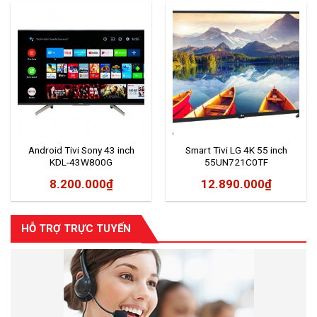
Android Tivi Sony 43 inch
Smart Tivi LG 4K 55 inch
KDL-43W800G
55UN721C0TF
8.200.000
₫
12.890.000
₫
HỖ TRỢ TRỰC TUYẾN