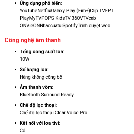
Ứng dụng phổ biến:
YouTubeNetflixGalaxy Play (Fim+)Clip TVFPT
PlayMyTVPOPS Kids
TV 360
VTVcab
ON
VieONNhaccuatuiSpotify
Trình duyệt web
Công nghệ âm thanh
Tổng công suất loa:
10W
Số lượng loa:
Hãng không công bố
Âm thanh vòm:
Bluetooth Surround Ready
Chế độ lọc thoại:
Chế độ lọc thoại Clear Voice Pro
Kết nối với loa tivi:
Có