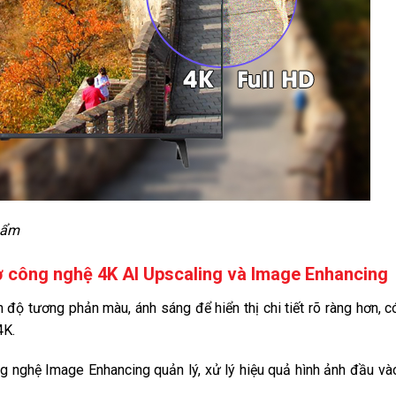
hẩm
ờ công nghệ 4K AI Upscaling và Image Enhancing
độ tương phản màu, ánh sáng để hiển thị chi tiết rõ ràng hơn, c
4K.
ng nghệ Image Enhancing quản lý, xử lý hiệu quả hình ảnh đầu và