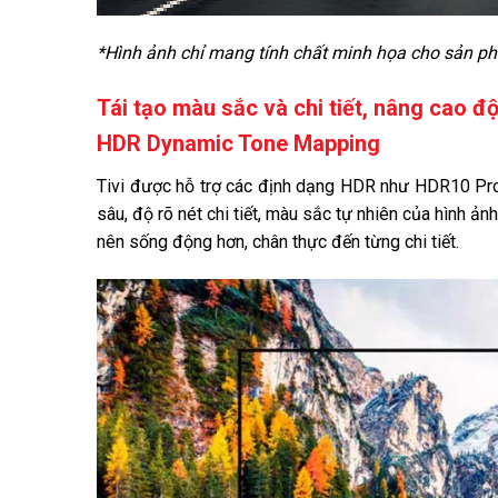
*Hình ảnh chỉ mang tính chất minh họa cho sản p
Tái tạo màu sắc và chi tiết, nâng cao 
HDR Dynamic Tone Mapping
Tivi được hỗ trợ các định dạng HDR như HDR10 Pro
sâu, độ rõ nét chi tiết, màu sắc tự nhiên của hình ả
nên sống động hơn, chân thực đến từng chi tiết.