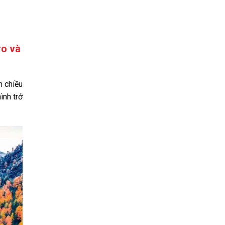
Tuning
Đồng bộ hóa âm thanh LG Sound Sync
Cổng kết nối
ro và
Kết nối Internet:
Cổng mạng LAN
Wifi
n chiều
Kết nối không dây:
ình trở
Bluetooth (Kết nối loa, thiết bị di động)
USB:
1 cổng USB A
Cổng nhận hình ảnh, âm thanh:
2 cổng HDMI có 1 cổng HDMI eARC
(ARC)
Cổng xuất âm thanh:
1 cổng 3.5 mm, 1 cổng Optical (Digital
Audio), 1 cổng eARC (ARC)
Thông tin lắp đặt