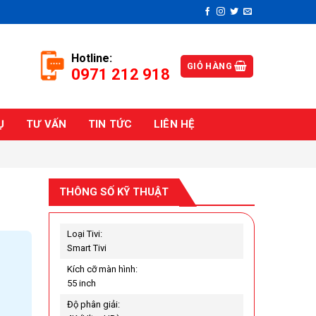
Hotline:
GIỎ HÀNG
0971 212 918
Ụ
TƯ VẤN
TIN TỨC
LIÊN HỆ
THÔNG SỐ KỸ THUẬT
Loại Tivi:
Smart Tivi
Kích cỡ màn hình:
55 inch
Độ phân giải: