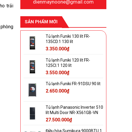
dienmaynoone@gmail.com
HDR Dynamic Tone Mapping
ho trải
HDR10 Pro
SẢN PHẨM MỚI
y phòng
HLG
Tủ lạnh Funiki 130 lít FR-
Nâng cấp hình ảnh Image Enhancing
135CD.1 130 lít
3.350.000
₫
Nâng cấp độ phân giải 4K AI Upscaling
LG Local Contrast
Tủ lạnh Funiki 120 lít FR-
125CI.1 120 lít
3.550.000
₫
Bộ xử lý:
Bộ xử lý Quad Core 4K
Tủ lạnh Funiki FR-91DSU 90 lít
Tần số quét thực:
2.650.000
₫
60 Hz
Tiện ích
Tủ lạnh Panasonic Inverter 510
lít Multi Door NR-X561GB-VN
Điều khiển tivi bằng điện thoại:
27.500.000
₫
Ứng dụng LG TV Plus
Điều khiển bằng giọng nói:
Điều hòa Sumikura 9000BTU 1