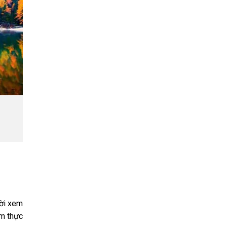
Kích thước có chân, đặt bàn:
Ngang 123.5 cm - Cao 77.6 cm - Dày 23.1
cm
Khối lượng có chân:
14.2 Kg
Kích thước không chân, treo tường:
Ngang 123.5 cm - Cao 71.5 cm - Dày 5.7
cm
Khối lượng không chân:
14 Kg
Hãng:
LG.
Xem thông tin hãng
ười xem
im thực