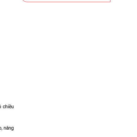
YouTube
YouTube Kids
Netflix
Galaxy Play (Fim+)
Clip TV
FPT Play
MyTV
Zing TV
POPS Kids
TV 360
ó chiều
VTVcab ON
VieON
o, nâng
Nhaccuatui