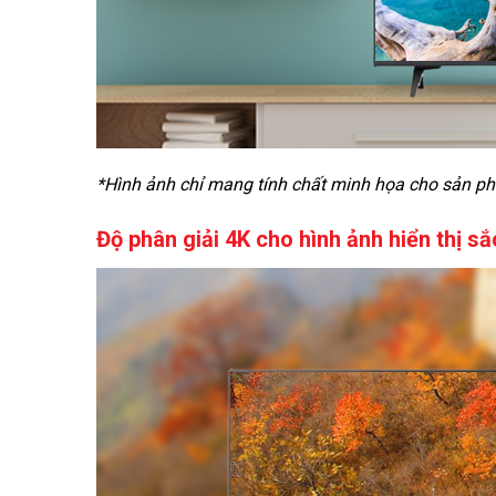
*Hình ảnh chỉ mang tính chất minh họa cho sản p
Độ phân giải 4K cho hình ảnh hiển thị sắ