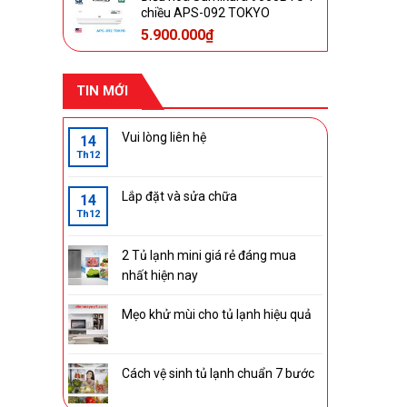
LG Voice Search - tìm kiếm bằng giọng
chiều APS-092 TOKYO
nói tiếng Việt
5.900.000
₫
Nhận diện giọng nói LG Voice
Recognition
TIN MỚI
Tìm kiếm giọng nói trên YouTube bằng
tiếng Việt
Vui lòng liên hệ
14
Th12
Alexa (Chưa có tiếng Việt)
Google Assistant (Chưa có tiếng Việt)
Lắp đặt và sửa chữa
14
Th12
Chiếu hình từ điện thoại lên TV:
2 Tủ lạnh mini giá rẻ đáng mua
AirPlay 2Screen Mirroring
nhất hiện nay
Remote thông minh:
Magic Remote tích hợp micro tìm kiếm
Mẹo khử mùi cho tủ lạnh hiệu quả
giọng nói
Kết nối ứng dụng các thiết bị trong nhà:
AI ThinQ
Apple HomeKit
Cách vệ sinh tủ lạnh chuẩn 7 bước
Ứng dụng phổ biến: