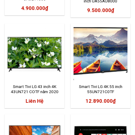
inch UA55AU8000
4.900.000
₫
9.500.000
₫
Smart Tivi LG 43 inch 4K
Smart Tivi LG 4K 55 inch
43UN721 COTF năm 2020
55UN721C0TF
Liên Hệ
12.890.000
₫