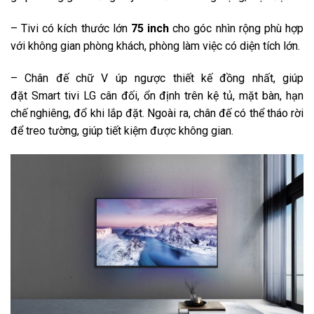
Chiếu hình từ điện thoại lên TV:
– Tivi có kích thước lớn
75 inch
cho góc nhìn rộng phù hợp
Screen Share
AirPlay 2
với không gian phòng khách, phòng làm việc có diện tích lớn.
Remote thông minh:
Magic Remote
– Chân đế chữ V úp ngược thiết kế đồng nhất, giúp
Kết nối ứng dụng các thiết bị trong nhà:
đặt Smart tivi LG cân đối, ổn định trên kệ tủ, mặt bàn, hạn
Home Dashboard
Apple HomeKit
AI ThinQ
AI Home
chế nghiêng, đổ khi lắp đặt. Ngoài ra, chân đế có thể tháo rời
Ứng dụng phổ biến:
để treo tường, giúp tiết kiệm được không gian.
YouTube
YouTube Kids
NetflixGalaxy Play (Fim+)FPT
PlayMyTVPOPS Kids
TV 360
VTVcab ON
VieONMP3
ZingNhaccuatuiSpotify
Trình duyệt web
Tiện ích thông minh khác:
Multi View chia nhỏ màn hình tivi
Công nghệ âm thanh
Tổng công suất loa:
20W
Số lượng loa:
Hãng không công bố