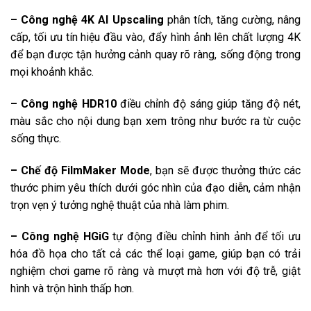
3 cổng HDMI có 1 cổng HDMI eARC (ARC)
– Công nghệ 4K AI Upscaling
phân tích, tăng cường, nâng
Cổng xuất âm thanh:
cấp, tối ưu tín hiệu đầu vào, đẩy hình ảnh lên chất lượng 4K
1 cổng Optical (Digital Audio), 1 cổng eARC (ARC)
để bạn được tận hưởng cảnh quay rõ ràng, sống động trong
Thông tin lắp đặt
mọi khoảnh khắc.
Kích thước có chân, đặt bàn:
– Công nghệ HDR10
điều chỉnh độ sáng giúp tăng độ nét,
Ngang 167.8 cm - Cao 103.4 cm - Dày 36.1 cm
màu sắc cho nội dung bạn xem trông như bước ra từ cuộc
Khối lượng có chân:
sống thực.
31.8 Kg
Kích thước không chân, treo tường:
– Chế độ FilmMaker Mode
, bạn sẽ được thưởng thức các
Ngang 167.8 cm - Cao 96.4 cm - Dày 5.99 cm
thước phim yêu thích dưới góc nhìn của đạo diễn, cảm nhận
Khối lượng không chân:
trọn vẹn ý tưởng nghệ thuật của nhà làm phim.
31.4 Kg
Hãng:
– Công nghệ HGiG
tự động điều chỉnh hình ảnh để tối ưu
LG.
hóa đồ họa cho tất cả các thể loại game, giúp bạn có trải
nghiệm chơi game rõ ràng và mượt mà hơn với độ trễ, giật
hình và trộn hình thấp hơn.