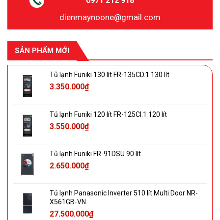
0971 212 918
dienmaynoone@gmail.com
SẢN PHẨM MỚI
Tủ lạnh Funiki 130 lít FR-135CD.1 130 lít
3.350.000
₫
Tủ lạnh Funiki 120 lít FR-125CI.1 120 lít
3.550.000
₫
Tủ lạnh Funiki FR-91DSU 90 lít
2.650.000
₫
Tủ lạnh Panasonic Inverter 510 lít Multi Door NR-
X561GB-VN
27.500.000
₫