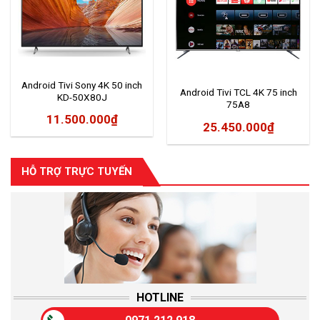
Android Tivi Sony 4K 50 inch
Android Tivi TCL 4K 75 inch
KD-50X80J
75A8
11.500.000
₫
25.450.000
₫
HỖ TRỢ TRỰC TUYẾN
HOTLINE