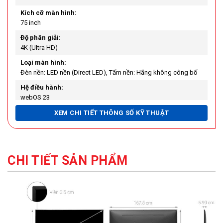
Kích cỡ màn hình:
75 inch
Độ phân giải:
4K (Ultra HD)
Loại màn hình:
Đèn nền: LED nền (Direct LED), Tấm nền: Hãng không công bố
Hệ điều hành:
webOS 23
Chất liệu chân đế:
XEM CHI TIẾT THÔNG SỐ KỸ THUẬT
Hãng không công bố
Chất liệu viền tivi:
Hãng không công bố
CHI TIẾT SẢN PHẨM
Nơi sản xuất:
Indonesia
Năm ra mắt:
2023
Công nghệ hình ảnh