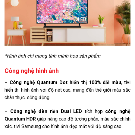
Điều khiển bằng giọng nói:
Bixby (Chưa có tiếng Việt)
Tìm kiếm giọng nói trên YouTube bằng tiếng Việt
Google Assistant có tiếng Việt
Chiếu hình từ điện thoại lên TV:
*Hình ảnh chỉ mang tính minh hoạ sản phẩm
AirPlay 2
Screen Mirroring
Công nghệ hình ảnh
Tap View
– Công nghệ Quantum Dot hiển thị 100% dải màu
, tivi
hiển thị hình ảnh với độ nét cao, mang đến thế giới màu sắc
Remote thông minh:
chân thực, sống động.
One Remote sạc qua USB C & ánh sáng
Ứng dụng phổ biến:
– Công nghệ đèn nền Dual LED
tích hợp
công nghệ
YouTube
Quantum HDR
giúp nâng cao độ tương phản, màu sắc chính
xác, tivi Samsung cho hình ảnh đẹp mắt với độ sáng cao.
Netflix