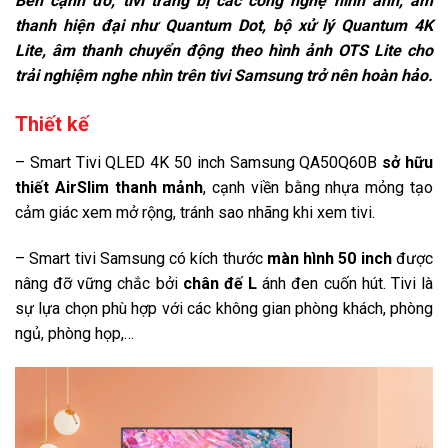
Bên cạnh đó, tivi trang bị các công nghệ hình ảnh, âm
thanh hiện đại như Quantum Dot, bộ xử lý Quantum 4K
Công nghệ hình ảnh:
Lite, âm thanh chuyển động theo hình ảnh OTS Lite cho
Brightness/Color Detection
trải nghiệm nghe nhìn trên tivi Samsung trở nên hoàn hảo.
Quantum Dot hiển thị 100% dải màu
Thiết kế
Quantum HDR
– Smart Tivi QLED 4K 50 inch Samsung QA50Q60B
sở hữu
Supreme UHD Dimming
thiết AirSlim thanh mảnh
, cạnh viền bằng nhựa mỏng tạo
Dual LED
cảm giác xem mở rộng, tránh sao nhãng khi xem tivi.
Chuyển động mượt Motion Xcelerator
– Smart tivi Samsung có kích thước
màn hình 50 inch
được
nâng đỡ vững chắc bởi
chân đế L
ánh đen cuốn hút. Tivi là
Bộ xử lý:
sự lựa chọn phù hợp với các không gian phòng khách, phòng
Bộ xử lý Quantum 4K Lite
ngủ, phòng họp,…
Tần số quét thực:
60 Hz
Tiện ích
Điều khiển tivi bằng điện thoại:
SmartThings