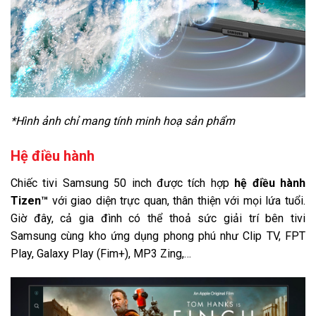
Cổng mạng LAN
Wifi
Kết nối không dây:
Bluetooth (Kết nối loa, thiết bị di động)
USB:
2 cổng USB A
Cổng nhận hình ảnh, âm thanh:
3 cổng HDMI có 1 cổng HDMI eARC (ARC)
*Hình ảnh chỉ mang tính minh hoạ sản phẩm
Cổng xuất âm thanh:
1 cổng Optical (Digital Audio), 1 cổng eARC (ARC)
Hệ điều hành
Thông tin lắp đặt
Chiếc tivi Samsung 50 inch được tích hợp
hệ điều hành
Kích thước có chân, đặt bàn:
Tizen™
với giao diện trực quan, thân thiện với mọi lứa tuổi.
Ngang 111.83 cm - Cao 70.94 cm - Dày 19.91 cm
Giờ đây, cả gia đình có thể thoả sức giải trí bên tivi
Khối lượng có chân:
Samsung cùng kho ứng dụng phong phú như Clip TV, FPT
11.4 kg
Play, Galaxy Play (Fim+), MP3 Zing,…
Kích thước không chân, treo tường:
Ngang 111.83 cm - Cao 64.41 cm - Dày 2.57 cm
Khối lượng không chân:
10.7 kg