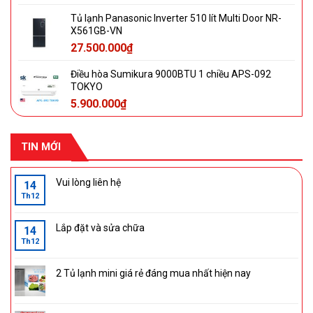
Tủ lạnh Panasonic Inverter 510 lít Multi Door NR-
X561GB-VN
27.500.000
₫
Điều hòa Sumikura 9000BTU 1 chiều APS-092
TOKYO
5.900.000
₫
TIN MỚI
Vui lòng liên hệ
14
Th12
Lắp đặt và sửa chữa
14
Th12
2 Tủ lạnh mini giá rẻ đáng mua nhất hiện nay