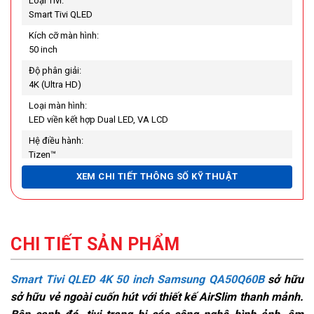
Loại Tivi:
Smart Tivi QLED
Kích cỡ màn hình:
50 inch
Độ phân giải:
4K (Ultra HD)
Loại màn hình:
LED viền kết hợp Dual LED, VA LCD
Hệ điều hành:
Tizen™
Chất liệu chân đế:
XEM CHI TIẾT THÔNG SỐ KỸ THUẬT
Nhựa
Chất liệu viền tivi:
Nhựa
CHI TIẾT SẢN PHẨM
Nơi sản xuất:
Việt Nam
Smart Tivi QLED 4K 50 inch Samsung QA50Q60B
sở hữu
Năm ra mắt:
2022
sở hữu vẻ ngoài cuốn hút với thiết kế AirSlim thanh mảnh.
Công nghệ hình ảnh