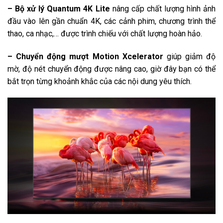
Galaxy Play (Fim+)
– Bộ xử lý Quantum 4K Lite
nâng cấp chất lượng hình ảnh
đầu vào lên gần chuẩn 4K, các cảnh phim, chương trình thể
Clip TV
thao, ca nhạc,… được trình chiếu với chất lượng hoàn hảo.
FPT Play
– Chuyển động mượt Motion Xcelerator
giúp giảm độ
MyTV
mờ, độ nét chuyển động được nâng cao, giờ đây bạn có thể
POPS Kids
bắt trọn từng khoảnh khắc của các nội dung yêu thích.
VieON
MP3 Zing
Spotify
Trình duyệt web
Tiện ích thông minh khác:
Watch Together
Chế độ máy tính PC trên tivi
Gọi video qua Google Duo (mua thêm camera)