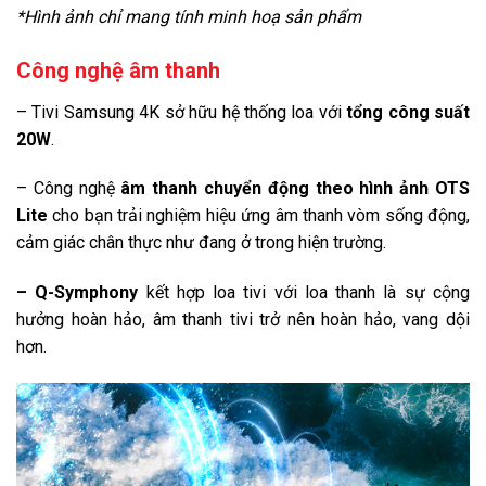
*Hình ảnh chỉ mang tính minh hoạ sản phẩm
Multi View chia nhỏ màn hình tivi
Công nghệ âm thanh
Bức tường âm nhạc Music Wall
– Tivi Samsung 4K sở hữu hệ thống loa với
tổng công suất
Công nghệ âm thanh
20W
.
Tổng công suất loa:
– Công nghệ
âm thanh chuyển động theo hình ảnh OTS
20W
Lite
cho bạn trải nghiệm hiệu ứng âm thanh vòm sống động,
Số lượng loa:
cảm giác chân thực như đang ở trong hiện trường.
2 loa
Âm thanh vòm:
– Q-Symphony
kết hợp loa tivi với loa thanh là sự cộng
Âm thanh chuyển động theo hình ảnh OTS Lite
hưởng hoàn hảo, âm thanh tivi trở nên hoàn hảo, vang dội
Kết nối với loa tivi:
hơn.
Có
Các công nghệ khác:
Q-Symphony kết hợp loa tivi với loa thanh
Cổng kết nối
Kết nối Internet: