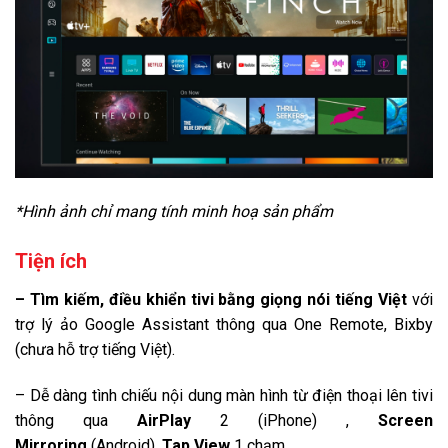
Hãng:
Samsung.
Xem thông tin hãng
*Hình ảnh chỉ mang tính minh hoạ sản phẩm
Tiện ích
– Tìm kiếm, điều khiển tivi bằng giọng nói tiếng Việt
với
trợ lý ảo Google Assistant thông qua One Remote, Bixby
(chưa hỗ trợ tiếng Việt).
– Dễ dàng tình chiếu nội dung màn hình từ điện thoại lên tivi
thông qua
AirPlay
2 (iPhone) ,
Screen
Mirroring
(Android),
Tap View
1 chạm.