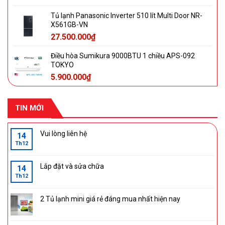
Tủ lạnh Panasonic Inverter 510 lít Multi Door NR-
X561GB-VN
27.500.000
₫
Điều hòa Sumikura 9000BTU 1 chiều APS-092
TOKYO
5.900.000
₫
TIN MỚI
Vui lòng liên hệ
14
Th12
Lắp đặt và sửa chữa
14
Th12
2 Tủ lạnh mini giá rẻ đáng mua nhất hiện nay