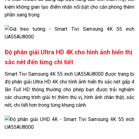
chân
kiệm không gian tạo điểm nhấn nổi bật cho căn phòng thêm
Kích
phần sang trọng.
thước
20
không
Ngang 123.21 cm - Cao 70.88 cm - Dày 2.57 cm
chân, treo
tường
Khối
lượng
15.5 kg
21
không
Độ phân giải Ultra HD 4K cho hình ảnh hiển thị
chân
Năm ra
sắc nét đến từng chi tiết
2021
22
mắt
Smart Tivi Samsung 4K 55 inch UA55AU8000 được trang bị
độ phân giải Ultra HD 4K cho hình ảnh hiển thị sắc nét gấp 4
lần Full HD thông thường cho phép bạn được trải nghiệm
các chương trình giải trí thêm thú vị, hình ảnh chân thật, sắc
nét, chi tiết hơn trong từng khung cảnh.