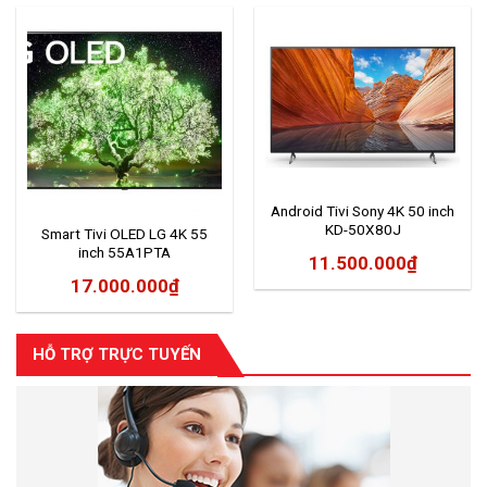
Android Tivi Sony 4K 50 inch
KD-50X80J
Smart Tivi OLED LG 4K 55
inch 55A1PTA
11.500.000
₫
17.000.000
₫
HỖ TRỢ TRỰC TUYẾN