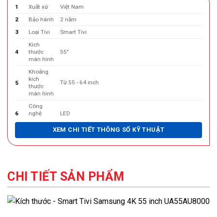
1
Xuất xứ
Việt Nam
2
Bảo hành
2 năm
3
Loại Tivi
Smart Tivi
Kích
4
thước
55"
màn hình
Khoảng
kích
Từ 55 - 64 inch
5
thước
màn hình
Công
6
nghệ
LED
màn hình
XEM CHI TIẾT THÔNG SỐ KỸ THUẬT
Độ phân
Ultra HD 4K (3840 x 2160 Pixel)
7
giải
8
Bluetooth
Có
9
Wifi
Có
CHI TIẾT SẢN PHẨM
Cổng
3 cổng
10
HDMI
Cổng
2 cổng
11
USB