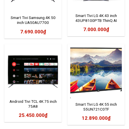
Smart Tivi LG 4K 43 inch
Smart Tivi Samsung 4K 50
43UP8100PTB ThinQ AI
inch UA50AU7700
7.000.000
₫
7.690.000
₫
Android Tivi TCL 4K 75 inch
Smart Tivi LG 4K 55 inch
75A8
55UN721C0TF
25.450.000
₫
12.890.000
₫