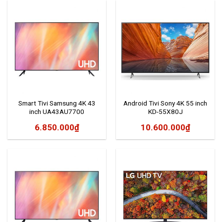
Smart Tivi Samsung 4K 43
Android Tivi Sony 4K 55 inch
inch UA43AU7700
KD-55X80J
6.850.000
₫
10.600.000
₫