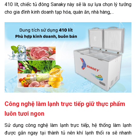
410 lít, chiếc tủ đông Sanaky này sẽ là sự lựa chọn lý tưởng
Không có kính
cho gia đình kinh doanh tạp hóa, quán ăn, nhà hàng,…
Kích thước, khối lượng:
Dài 135.7 cm - Rộng 76.1 cm - Cao 88.7 cm - Nặng 66.0 kg
Loại Gas:
R600a
Độ ồn:
< 50 dB
Thương hiệu của:
Việt Nam
Sản xuất tại:
Việt Nam
Năm ra mắt:
2014
Công nghệ làm lạnh trực tiếp giữ thực phẩm
Hãng:
Sanaky.
Xem thông tin hãng
luôn tươi ngon
Sử dụng công nghệ làm lạnh trực tiếp, hệ thống làm lạnh
được gắn ngay tại thành tủ nên khí lạnh thổi ra sẽ nhanh