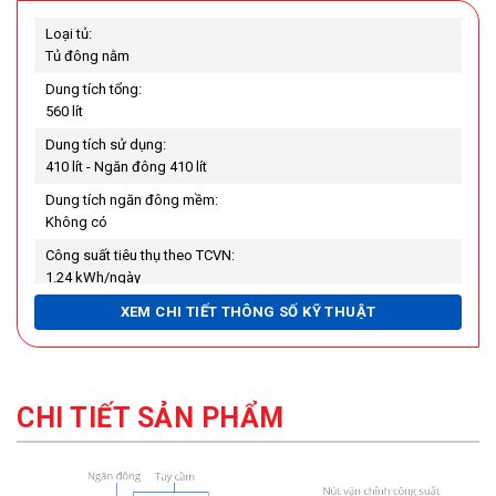
Loại tủ:
Tủ đông nằm
Dung tích tổng:
560 lít
Dung tích sử dụng:
410 lít - Ngăn đông 410 lít
Dung tích ngăn đông mềm:
Không có
Công suất tiêu thụ theo TCVN:
1.24 kWh/ngày
Số cửa:
XEM CHI TIẾT THÔNG SỐ KỸ THUẬT
2 cửa
Số ngăn:
1 ngăn đông
CHI TIẾT SẢN PHẨM
Nhiệt độ ngăn đông (độ C):
Dưới -18℃
Công nghệ tiết kiệm điện: