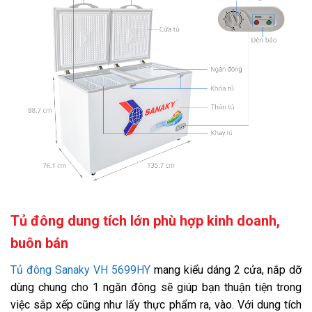
Không có
Công nghệ tích hợp:
Làm lạnh trực tiếp (có đóng tuyết)
Chất liệu dàn lạnh:
Đồng
Chất liệu lòng tủ:
Hợp kim nhôm sơn tĩnh điện
Chất liệu bên ngoài:
Thân tủ: Thép sơn tĩnh điện, Cửa tủ: Nhựa
Tiện ích:
Nút điều chỉnh nhiệt độ bên ngoài tủ
Khoá cửa tủ
Tủ đông dung tích lớn phù hợp kinh doanh,
Giỏ đựng đồ
buôn bán
Lỗ thoát nước
Tủ đông Sanaky VH 5699HY
mang kiểu dáng 2 cửa, nắp dỡ
Bánh xe
dùng chung cho 1 ngăn đông sẽ giúp bạn thuận tiện trong
việc sắp xếp cũng như lấy thực phẩm ra, vào. Với dung tích
Chất liệu kính: