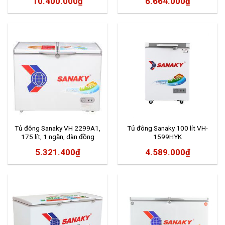
10.400.000
₫
6.664.000
₫
Tủ đông Sanaky VH 2299A1,
Tủ đông Sanaky 100 lít VH-
175 lít, 1 ngăn, dàn đồng
1599HYK
5.321.400
₫
4.589.000
₫