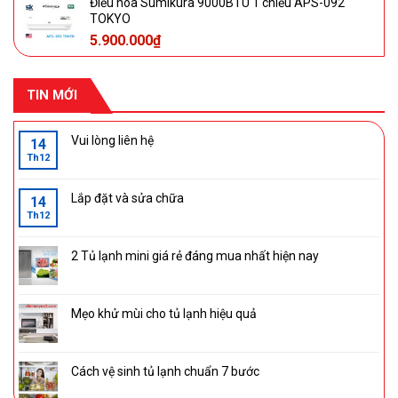
Điều hòa Sumikura 9000BTU 1 chiều APS-092
TOKYO
5.900.000
₫
TIN MỚI
Vui lòng liên hệ
14
Th12
Lắp đặt và sửa chữa
14
Th12
2 Tủ lạnh mini giá rẻ đáng mua nhất hiện nay
Mẹo khử mùi cho tủ lạnh hiệu quả
Cách vệ sinh tủ lạnh chuẩn 7 bước