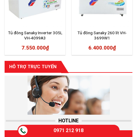
Tủ đông Sanaky Inverter 305L
Tủ đông Sanaky 260 lít VH-
VH-4099A3
3699W1
7.550.000
₫
6.400.000
₫
HỖ TRỢ TRỰC TUYẾN
HOTLINE
0971 212 918