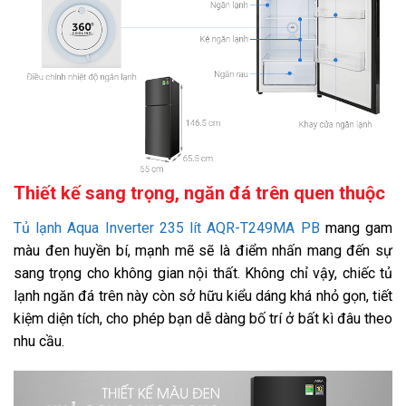
Chất liệu ống dẫn gas, dàn lạnh:
Ống dẫn gas bằng Đồng - Lá tản nhiệt bằng Nhôm
Kích thước tủ lạnh:
Cao 146.5 cm - Rộng 55 cm - Sâu 65.5 cm - Nặng 50 kg
Năm ra mắt:
2019
Sản xuất tại:
Việt Nam
Thiết kế sang trọng, ngăn đá trên quen thuộc
Hãng:
Aqua.
Xem thông tin hãng
Tủ lạnh Aqua Inverter 235 lít AQR-T249MA PB
mang gam
màu đen huyền bí, mạnh mẽ sẽ là điểm nhấn mang đến sự
sang trọng cho không gian nội thất. Không chỉ vậy, chiếc tủ
lạnh ngăn đá trên này còn sở hữu kiểu dáng khá nhỏ gọn, tiết
kiệm diện tích, cho phép bạn dễ dàng bố trí ở bất kì đâu theo
nhu cầu.