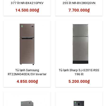
377 lít NR-BX421GPKV
255 lít NR-BV280QSVN
14.500.000
₫
7.700.000
₫
Tủ lạnh Samsung
Tủ lạnh Sharp SJ-S201E-RSS
RT22M4040DX/SV Inverter
196 lít
236 lít
4.850.000
₫
5.200.000
₫