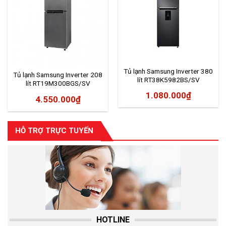
Tủ lạnh Samsung Inverter 380
Tủ lạnh Samsung Inverter 208
lít RT38K5982BS/SV
lít RT19M300BGS/SV
1.080.000
₫
4.550.000
₫
HỖ TRỢ TRỰC TUYẾN
HOTLINE