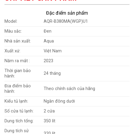
Đặc điểm sản phẩm
Model:
AQR-B380MA(WGP)U1
Màu sắc:
Đen
Nhà sản xuất:
Aqua
Xuất xứ:
Việt Nam
Năm ra mắt :
2023
Thời gian bảo
24 tháng
hành:
Địa điểm bảo
Theo chính sách của hãng
hành:
Kiểu tủ lạnh:
Ngăn đông dưới
Số cửa tủ lạnh:
2 cửa
Dung tích tổng:
350 lít
Dung tích sử
320 lít