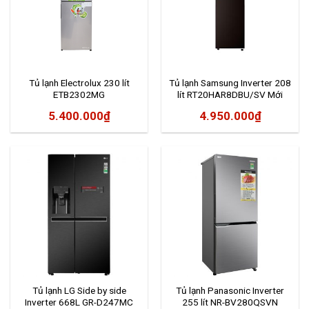
Tủ lạnh Electrolux 230 lít
Tủ lạnh Samsung Inverter 208
ETB2302MG
lít RT20HAR8DBU/SV Mới
2020
5.400.000
₫
4.950.000
₫
Tủ lạnh LG Side by side
Tủ lạnh Panasonic Inverter
Inverter 668L GR-D247MC
255 lít NR-BV280QSVN