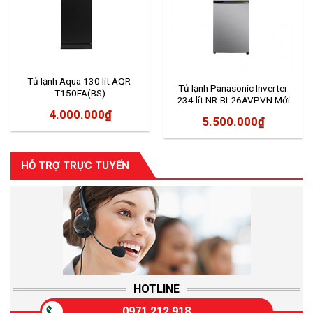
Tủ lạnh Aqua 130 lít AQR-
Tủ lạnh Panasonic Inverter
T150FA(BS)
234 lít NR-BL26AVPVN Mới
2020
4.000.000
₫
5.500.000
₫
HỖ TRỢ TRỰC TUYẾN
HOTLINE
0971 212 918