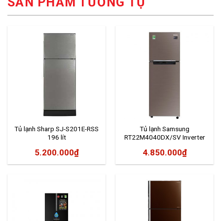
SẢN PHẨM TƯƠNG TỰ
Tủ lạnh Sharp SJ-S201E-RSS
Tủ lạnh Samsung
196 lít
RT22M4040DX/SV Inverter
236 lít
5.200.000
₫
4.850.000
₫