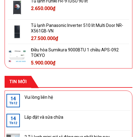
Tủ lạnh Funiki FR-91DSU 90 lít
2.650.000
₫
Tủ lạnh Panasonic Inverter 510 lít Multi Door NR-
X561GB-VN
27.500.000
₫
Điều hòa Sumikura 9000BTU 1 chiều APS-092
TOKYO
5.900.000
₫
TIN MỚI
Vui lòng liên hệ
14
Th12
Lắp đặt và sửa chữa
14
Th12