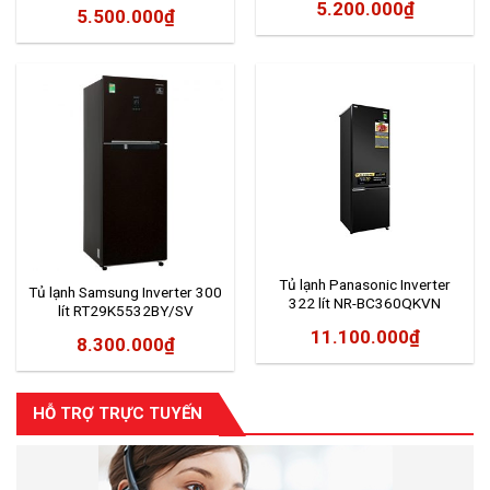
2020
5.200.000
₫
5.500.000
₫
Tủ lạnh Panasonic Inverter
Tủ lạnh Samsung Inverter 300
322 lít NR-BC360QKVN
lít RT29K5532BY/SV
11.100.000
₫
8.300.000
₫
HỖ TRỢ TRỰC TUYẾN