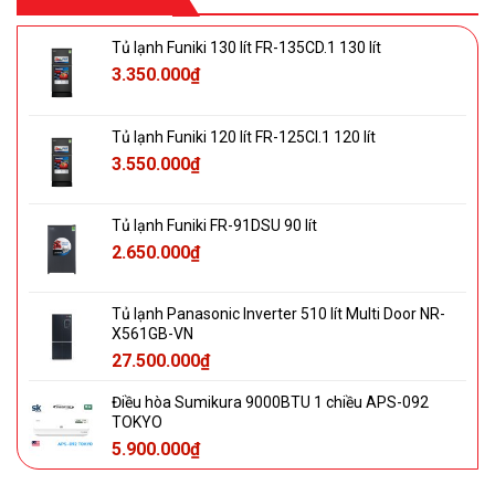
Tủ lạnh Funiki 130 lít FR-135CD.1 130 lít
3.350.000
₫
Tủ lạnh Funiki 120 lít FR-125CI.1 120 lít
3.550.000
₫
Tủ lạnh Funiki FR-91DSU 90 lít
2.650.000
₫
Tủ lạnh Panasonic Inverter 510 lít Multi Door NR-
X561GB-VN
27.500.000
₫
Điều hòa Sumikura 9000BTU 1 chiều APS-092
TOKYO
5.900.000
₫