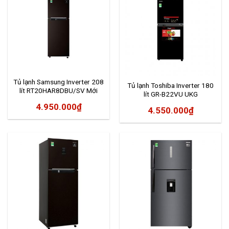
Tủ lạnh Samsung Inverter 208
Tủ lạnh Toshiba Inverter 180
lít RT20HAR8DBU/SV Mới
lít GR-B22VU UKG
2020
4.950.000
₫
4.550.000
₫