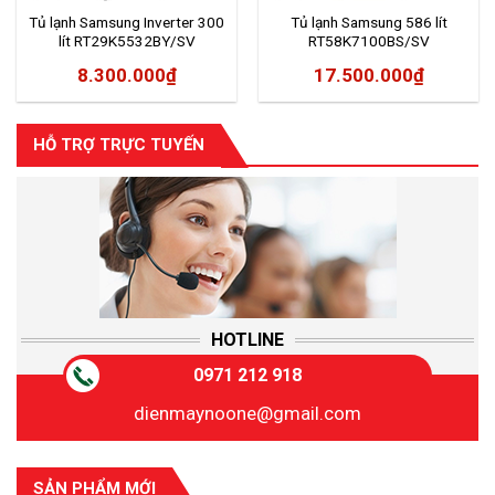
Tủ lạnh Samsung Inverter 300
Tủ lạnh Samsung 586 lít
lít RT29K5532BY/SV
RT58K7100BS/SV
8.300.000
₫
17.500.000
₫
HỖ TRỢ TRỰC TUYẾN
HOTLINE
0971 212 918
dienmaynoone@gmail.com
SẢN PHẨM MỚI