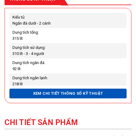
Kiểu tủ:
Ngăn đá dưới - 2 cánh
Dung tích tổng:
315 lít
Dung tích sử dụng:
310 lít - 3 - 4 người
Dung tích ngăn đá:
92 lít
Dung tích ngăn lạnh:
218 lít
Dung tích ngăn chuyển đổi:
XEM CHI TIẾT THÔNG SỐ KỸ THUẬT
Không có
Chất liệu cửa tủ lạnh:
Kim loại phủ sơn bóng giả gương
CHI TIẾT SẢN PHẨM
Chất liệu khay ngăn lạnh:
Kính chịu lực