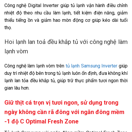
Công nghệ kháng khuẩn, khử mùi:
Công nghệ Digital Inverter giúp tủ lạnh vận hành điều chỉnh
Bộ lọc than hoạt tính
nhiệt độ theo nhu cầu làm lạnh, tiết kiệm điện năng, giảm
Tiện ích
thiểu tiếng ồn và giảm hao mòn động cơ giúp kéo dài tuổi
Tiện ích:
thọ.
Làm lạnh nhanh
Thông tin lắp đặt
Hoi lạnh lan toả đều khắp tủ với công nghệ làm
lạnh vòm
Kích thước tủ lạnh:
Cao 170 cm - Rộng 59.5 cm - Sâu 66.3 cm - Nặng 61.5 kg
Công nghệ làm lạnh vòm trên
tủ lạnh Samsung Inverter
giúp
Hãng:
duy trì nhiệt độ bên trong tủ lạnh luôn ổn định, đưa không khí
Samsung.
Xem thông tin hãng
lạnh lan tỏa đều khắp tủ, giúp trữ thực phẩm tươi ngon thời
gian lâu hơn.
Giữ thịt cá trọn vị tươi ngon, sử dụng trong
ngày không cần rã đông với ngăn đông mềm
-1 độ C Optimal Fresh Zone