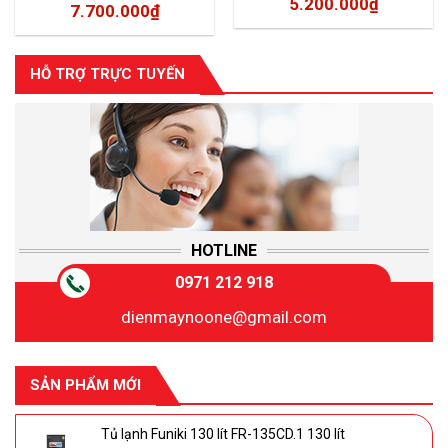
5.200.000
₫
7.700.000
₫
HỖ TRỢ TRỰC TUYẾN
HOTLINE
0971 212 918
dienmaynoone@gmail.com
SẢN PHẨM MỚI
Tủ lạnh Funiki 130 lít FR-135CD.1 130 lít