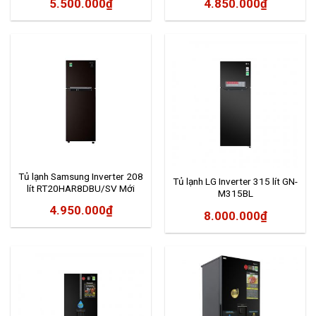
5.500.000
₫
4.850.000
₫
Tủ lạnh Samsung Inverter 208
Tủ lạnh LG Inverter 315 lít GN-
lít RT20HAR8DBU/SV Mới
M315BL
2020
4.950.000
₫
8.000.000
₫