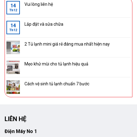
Vui lòng liên hệ
14
Th12
Lắp đặt và sửa chữa
14
Th12
2 Tủ lạnh mini giá rẻ đáng mua nhất hiện nay
Mẹo khử mùi cho tủ lạnh hiệu quả
Cách vệ sinh tủ lạnh chuẩn 7 bước
LIÊN HỆ
Điện Máy No 1