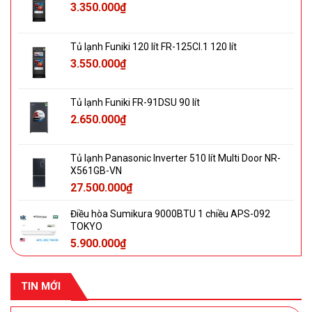
3.350.000
₫
Tủ lạnh Funiki 120 lít FR-125CI.1 120 lít
3.550.000
₫
Tủ lạnh Funiki FR-91DSU 90 lít
2.650.000
₫
Tủ lạnh Panasonic Inverter 510 lít Multi Door NR-
X561GB-VN
27.500.000
₫
Điều hòa Sumikura 9000BTU 1 chiều APS-092
TOKYO
5.900.000
₫
TIN MỚI