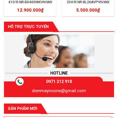
410 lít NR-BX460WKVN Mới
234 lít NR-BL26AVPVN Mới
2020
2020
12.900.000
₫
5.500.000
₫
HỖ TRỢ TRỰC TUYẾN
HOTLINE
0971 212 918
dienmaynoone@gmail.com
SẢN PHẨM MỚI