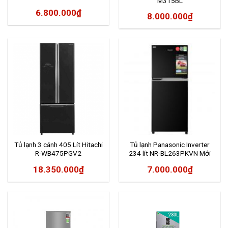
M315BL
6.800.000
₫
8.000.000
₫
Tủ lạnh 3 cánh 405 Lít Hitachi
Tủ lạnh Panasonic Inverter
R-WB475PGV2
234 lít NR-BL263PKVN Mới
2020
18.350.000
₫
7.000.000
₫