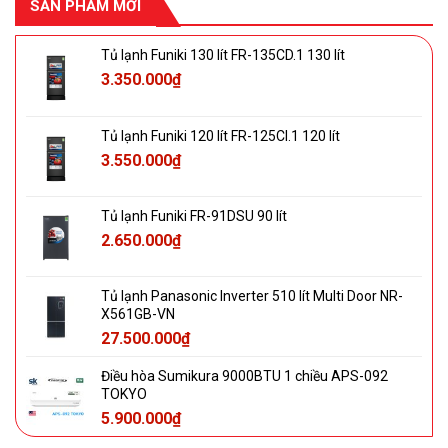
SẢN PHẨM MỚI
Tủ lạnh Funiki 130 lít FR-135CD.1 130 lít
3.350.000
₫
Tủ lạnh Funiki 120 lít FR-125CI.1 120 lít
3.550.000
₫
Tủ lạnh Funiki FR-91DSU 90 lít
2.650.000
₫
Tủ lạnh Panasonic Inverter 510 lít Multi Door NR-
X561GB-VN
27.500.000
₫
Điều hòa Sumikura 9000BTU 1 chiều APS-092
TOKYO
5.900.000
₫