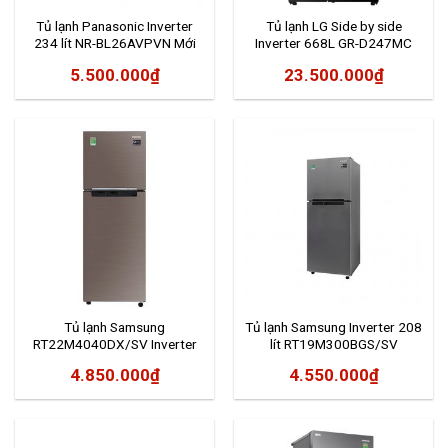
Tủ lạnh Panasonic Inverter
Tủ lạnh LG Side by side
234 lít NR-BL26AVPVN Mới
Inverter 668L GR-D247MC
2020
5.500.000
₫
23.500.000
₫
Tủ lạnh Samsung
Tủ lạnh Samsung Inverter 208
RT22M4040DX/SV Inverter
lít RT19M300BGS/SV
236 lít
4.850.000
₫
4.550.000
₫