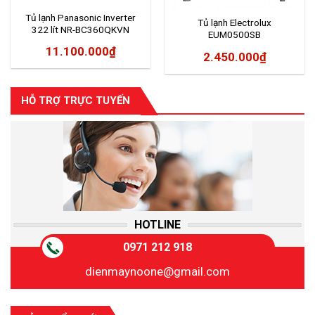
Tủ lạnh Panasonic Inverter
Tủ lạnh Electrolux
322 lít NR-BC360QKVN
EUM0500SB
11.100.000
₫
2.450.000
₫
HỖ TRỢ TRỰC TUYẾN
HOTLINE
0971 212 918
dienmaynoone@gmail.com