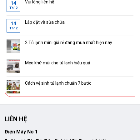
Vui lòng liên hệ
14
Th12
Lắp đặt và sửa chữa
14
Th12
2 Tủ lạnh mini giá rẻ đáng mua nhất hiện nay
Mẹo khử mùi cho tủ lạnh hiệu quả
Cách vệ sinh tủ lạnh chuẩn 7 bước
LIÊN HỆ
Điện Máy No 1