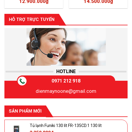
12.900.000
₫
14.500.000
₫
HỖ TRỢ TRỰC TUYẾN
HOTLINE
0971 212 918
dienmaynoone@gmail.com
SẢN PHẨM MỚI
Tủ lạnh Funiki 130 lít FR-135CD.1 130 lít