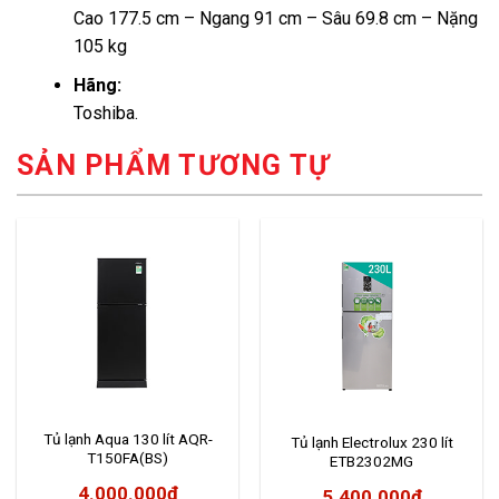
Cao 177.5 cm – Ngang 91 cm – Sâu 69.8 cm – Nặng
105 kg
Hãng:
Toshiba.
SẢN PHẨM TƯƠNG TỰ
Tủ lạnh Aqua 130 lít AQR-
Tủ lạnh Electrolux 230 lít
T150FA(BS)
ETB2302MG
4.000.000
₫
5.400.000
₫