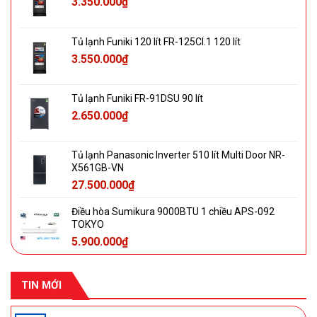
3.350.000
₫
Tủ lạnh Funiki 120 lít FR-125CI.1 120 lít
3.550.000
₫
Tủ lạnh Funiki FR-91DSU 90 lít
2.650.000
₫
Tủ lạnh Panasonic Inverter 510 lít Multi Door NR-
X561GB-VN
27.500.000
₫
Điều hòa Sumikura 9000BTU 1 chiều APS-092
TOKYO
5.900.000
₫
TIN MỚI