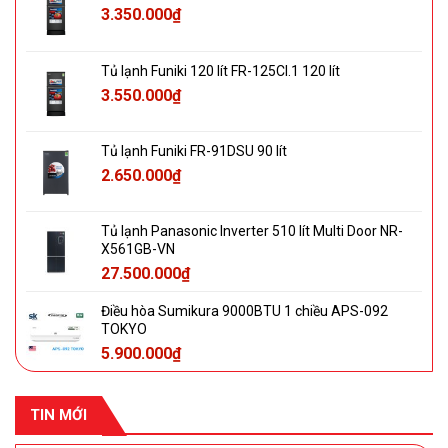
3.350.000
₫
Tủ lạnh Funiki 120 lít FR-125CI.1 120 lít
3.550.000
₫
Tủ lạnh Funiki FR-91DSU 90 lít
2.650.000
₫
Tủ lạnh Panasonic Inverter 510 lít Multi Door NR-
X561GB-VN
27.500.000
₫
Điều hòa Sumikura 9000BTU 1 chiều APS-092
TOKYO
5.900.000
₫
TIN MỚI