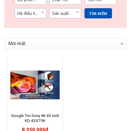
Quạt điều hòa
Hệ điều hành
Sản xuất tại
TÌM KIẾM
Google Tivi Sony 4K 43 inch
KD-43X75K
8.350.000
₫