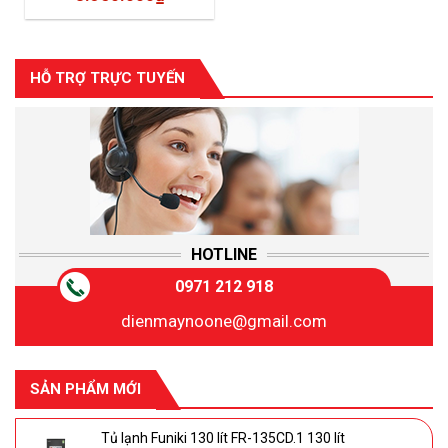
HỖ TRỢ TRỰC TUYẾN
HOTLINE
0971 212 918
dienmaynoone@gmail.com
SẢN PHẨM MỚI
Tủ lạnh Funiki 130 lít FR-135CD.1 130 lít