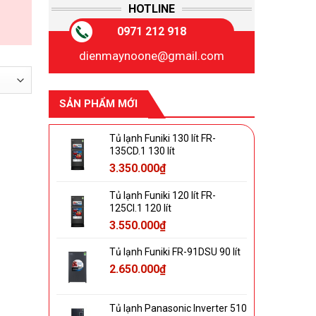
HOTLINE
0971 212 918
dienmaynoone@gmail.com
SẢN PHẨM MỚI
Tủ lạnh Funiki 130 lít FR-
135CD.1 130 lít
3.350.000
₫
Tủ lạnh Funiki 120 lít FR-
125CI.1 120 lít
3.550.000
₫
Tủ lạnh Funiki FR-91DSU 90 lít
2.650.000
₫
Tủ lạnh Panasonic Inverter 510