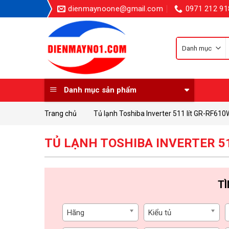
Skip
dienmaynoone@gmail.com
0971 212 91
to
content
k
Danh mục sản phẩm
Trang chủ
Tủ lạnh Toshiba Inverter 511 lít GR-RF6
TỦ LẠNH TOSHIBA INVERTER 5
T
Hãng
Kiểu tủ