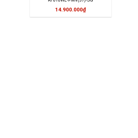
RF610WE-PMV(37)-SG
14.900.000
₫