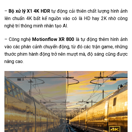
Tổng công suất loa:
–
Bộ xử lý X1 4K HDR
tự động cải thiên chất lượng hình ảnh
20W
lên chuẩn 4K bất kể nguồn vào có là HD hay 2K nhờ công
Âm thanh vòm:
nghệ trí thông minh nhân tạo AI.
Dolby Atmos
– Công nghệ
Motionflow XR 800
là tự động thêm hình ảnh
DTS Digital Surround
vào các phân cảnh chuyển động, từ đó các trận game, những
Âm thanh vòm S-Force Front Surround
thước phim hành động trở nên mượt mà, độ sáng cũng được
nâng cao.
Kết nối với loa tivi:
Có
Các công nghệ khác:
Bộ khuếch đại âm thanh S-Master Digital Amplifier
Cổng kết nối
Kết nối Internet:
Cổng mạng LAN
Wifi
Kết nối không dây:
Bluetooth (Kết nối loa, thiết bị di động)