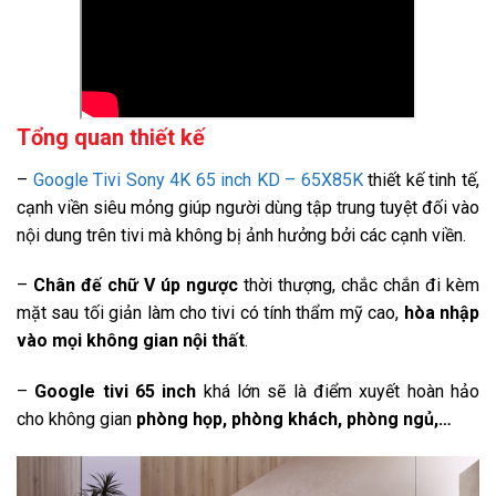
Công nghệ hình ảnh
Công nghệ hình ảnh:
Chuyển động mượt Motionflow XR 800Tăng cường màu sắc
Triluminos Pro
Tổng quan thiết kế
Bộ xử lý:
Bộ xử lý X1 4K HDR
–
Google Tivi Sony 4K 65 inch KD – 65X85K
thiết kế tinh tế,
Tần số quét thực:
cạnh viền siêu mỏng giúp người dùng tập trung tuyệt đối vào
120 Hz
nội dung trên tivi mà không bị ảnh hưởng bởi các cạnh viền.
Tiện ích
–
Chân đế chữ V úp ngược
thời thượng, chắc chắn đi kèm
Điều khiển tivi bằng điện thoại:
mặt sau tối giản làm cho tivi có tính thẩm mỹ cao,
hòa nhập
Ứng dụng Android TV
vào mọi không gian nội thất
.
Điều khiển bằng giọng nói:
Tìm kiếm giọng nói trên YouTube bằng tiếng Việt
Google
–
Google tivi 65 inch
khá lớn sẽ là điểm xuyết hoàn hảo
Assistant có tiếng Việt
cho không gian
phòng họp, phòng khách, phòng ngủ,…
Chiếu hình từ điện thoại lên TV:
AirPlay 2Chromecast
Remote thông minh: