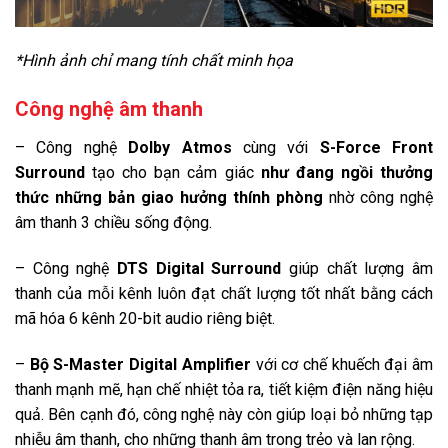
USB:
2 cổng USB A
*Hình ảnh chỉ mang tính chất minh họa
Cổng nhận hình ảnh, âm thanh:
4 cổng HDMI có 1 cổng HDMI eARC (ARC), 1 cổng Composite
Công nghệ âm thanh
Cổng xuất âm thanh:
1 cổng 3.5 mm, 1 cổng Optical (Digital Audio), 1 cổng eARC
– Công nghệ
Dolby Atmos
cùng với
S-Force Front
(ARC)
Surround
tạo cho bạn cảm giác
như đang ngồi thưởng
Thông tin lắp đặt
thức những bản giao hưởng thính phòng
nhờ công nghệ
Kích thước có chân, đặt bàn:
âm thanh 3 chiều sống động.
Ngang 145.2 cm - Cao 90.6 cm - Dày 34 cm
– Công nghệ
DTS Digital Surround
giúp chất lượng âm
Khối lượng có chân:
23 kg
thanh của mỗi kênh luôn đạt chất lượng tốt nhất bằng cách
mã hóa 6 kênh 20-bit audio riêng biệt.
Kích thước không chân, treo tường:
Ngang 145.2 cm - Cao 83.6 cm - Dày 7.2 cm
–
Bộ S-Master Digital Amplifier
với cơ chế khuếch đại âm
Khối lượng không chân:
thanh mạnh mẽ, hạn chế nhiệt tỏa ra, tiết kiệm điện năng hiệu
22 kg
quả. Bên cạnh đó, công nghệ này còn giúp loại bỏ những tạp
Hãng:
nhiễu âm thanh, cho những thanh âm trong trẻo và lan rộng.
Sony.
Xem thông tin hãng