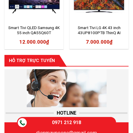
Smart Tivi QLED Samsung 4K
Smart Tivi LG 4K 43 inch
55 inch QA55Q60T
43UP8100PTB ThinQ AI
12.000.000
₫
7.000.000
₫
HỖ TRỢ TRỰC TUYẾN
HOTLINE
0971 212 918
dienmaynoone@gmail.com