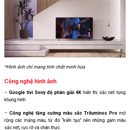
Remote tích hợp tích micro tìm kiếm giọng nói (RMF-TX800P)
Kết nối ứng dụng các thiết bị trong nhà:
Không có
Ứng dụng phổ biến:
YouTube
Netflix
Galaxy Play (Fim+)
Clip TV
*Hình ảnh chỉ mang tính chất minh họa
FPT Play
Công nghệ hình ảnh
VTVcab ON
–
Google tivi Sony độ phân giải 4K
hiển thị sắc nét từng
VieON
khung hình.
Tiện ích thông minh khác:
–
Công nghệ tăng cường màu sắc Triluminos Pro
mở
Micro tích hợp trên TV điều khiển giọng nói rảnh tay
Bravia CAM
rộng các mảng màu, từ đó “kiến tạo” nên những gam màu
(mua thêm camera)
sắc nét, rực rỡ và chân thực.
Công nghệ âm thanh