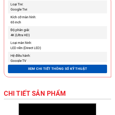
Loại Tivi:
Google Tivi
Kích cỡ màn hình:
65 inch
Độ phân giải:
4K (Ultra HD)
Loại màn hình:
LED nền (Direct LED)
Hệ điều hành:
Google TV
Chất liệu chân đế:
XEM CHI TIẾT THÔNG SỐ KỸ THUẬT
Nhựa
Chất liệu viền tivi:
Nhựa
CHI TIẾT SẢN PHẨM
Nơi sản xuất:
Malaysia
Năm ra mắt:
2022