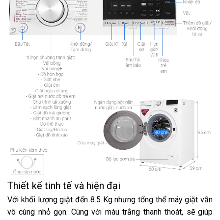
Chất liệu vỏ máy:
Kim loại sơn tĩnh điện
Chất liệu nắp máy:
Kính chịu lực
Bảng điều khiển:
Song ngữ Anh - Việt, có nút xoay, màn hình hiển
thị
Số người sử dụng:
Từ 3 - 5 người (8 - 9 kg)
Kích thước:
Cao 85 cm - Ngang 60 cm - Sâu 59 cm
Khối lượng máy:
62 kg
Nơi sản xuất:
Việt Nam
Dòng sản phẩm:
2020
Bảo hành chính hãng:
24 tháng
Hãng:
LG
Thiết kế tinh tế và hiện đại
Với khối lượng giặt đến 8.5 Kg nhưng tổng thể máy giặt vẫn
vô cùng nhỏ gọn. Cùng với màu trắng thanh thoát, sẽ giúp