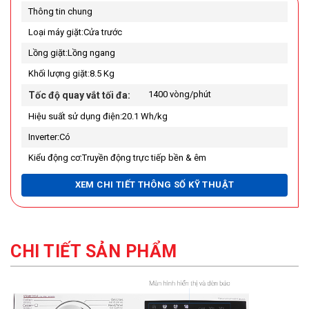
Thông tin chung
Loại máy giặt:
Cửa trước
Lồng giặt:
Lồng ngang
Khối lượng giặt:
8.5 Kg
1400 vòng/phút
Tốc độ quay vắt tối đa:
Hiệu suất sử dụng điện:
20.1 Wh/kg
Inverter:
Có
Kiểu động cơ:
Truyền động trực tiếp bền & êm
Công nghệ giặt
XEM CHI TIẾT THÔNG SỐ KỸ THUẬT
Công nghệ giặt:
Công nghệ giặt hơi nước Steam (cửa
trước), Giặt 6 chuyển động
Tiện ích:
Giặt nước nóngKhóa trẻ emGiặt hơi nướcCho phép điều
CHI TIẾT SẢN PHẨM
khiển máy giặt từ xa qua ứng dụng SmartThinQ
Thông tin chi tiết
Chất liệu lồng giặt:
Thép không gỉ