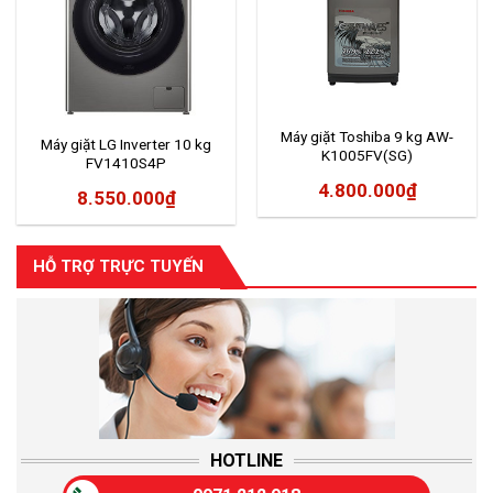
Máy giặt Toshiba 9 kg AW-
Máy giặt LG Inverter 10 kg
K1005FV(SG)
FV1410S4P
4.800.000
₫
8.550.000
₫
HỖ TRỢ TRỰC TUYẾN
HOTLINE