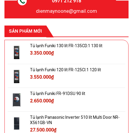
0971 212 918
dienmaynoone@gmail.com
SẢN PHẨM MỚI
Tủ lạnh Funiki 130 lít FR-135CD.1 130 lít
3.350.000
₫
Tủ lạnh Funiki 120 lít FR-125CI.1 120 lít
3.550.000
₫
Tủ lạnh Funiki FR-91DSU 90 lít
2.650.000
₫
Tủ lạnh Panasonic Inverter 510 lít Multi Door NR-
X561GB-VN
27.500.000
₫