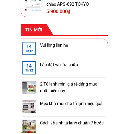
chiều APS-092 TOKYO
5.900.000
₫
TIN MỚI
Vui lòng liên hệ
14
Th12
Lắp đặt và sửa chữa
14
Th12
2 Tủ lạnh mini giá rẻ đáng mua
nhất hiện nay
Mẹo khử mùi cho tủ lạnh hiệu quả
Cách vệ sinh tủ lạnh chuẩn 7 bước