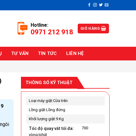
Hotline:
GIỎ HÀNG
0971 212 918
Ụ
TƯ VẤN
TIN TỨC
LIÊN HỆ
)
THÔNG SỐ KỸ THUẬT
Loại máy giặt:
Cửa trên
 9
Lồng giặt:
Lồng đứng
Khối lượng giặt:
9 Kg
 ngôi
700
Tốc độ quay vắt tối đa:
vòng/phút