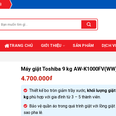
8
Tìm
iếm:
TRANG CHỦ
GIỚI THIỆU
SẢN PHẨM
DỊCH V
Máy giặt Toshiba 9 kg AW-K1000FV(WW
4.700.000
₫
Thiết kế bo tròn giảm trầy xước,
khối lượng giặt
kg
phù hợp với gia đình từ 3 – 5 thành viên.
Bảo vệ quần áo trong quá trình giặt với lồng giặt
sao pha lê.