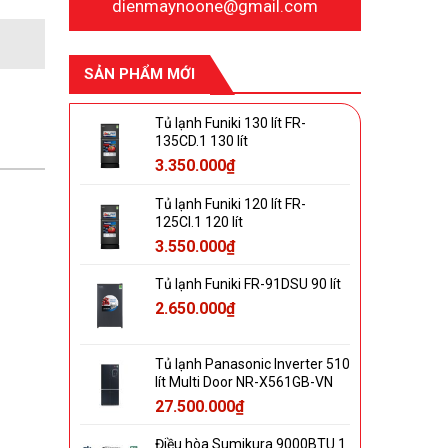
dienmaynoone@gmail.com
Chất liệu nắp máy:
Kính chịu lực
Bảng điều khiển:
Song ngữ Anh - Việt có
SẢN PHẨM MỚI
nút nhấn
Số người sử dụng:
Từ 3 - 5 người (8 - 9 kg)
Tủ lạnh Funiki 130 lít FR-
Kích thước:
Cao 96.5 cm - Ngang 55.0 cm -
135CD.1 130 lít
Sâu 56.5 cm
3.350.000
₫
Khối lượng máy:
40 kg
Tủ lạnh Funiki 120 lít FR-
Nơi sản xuất:
Thái Lan
125CI.1 120 lít
3.550.000
₫
Dòng sản phẩm:
2020
Bảo hành chính hãng:
24 tháng
Tủ lạnh Funiki FR-91DSU 90 lít
Hãng:
Toshiba.
2.650.000
₫
Tủ lạnh Panasonic Inverter 510
lít Multi Door NR-X561GB-VN
27.500.000
₫
Điều hòa Sumikura 9000BTU 1