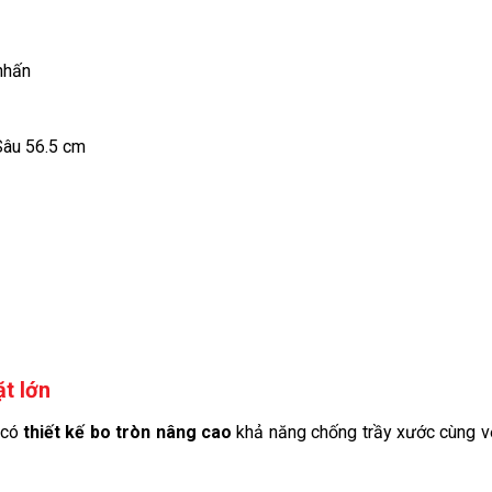
nhấn
Sâu 56.5 cm
ặt lớn
 có
thiết kế bo tròn nâng cao
khả năng chống trầy xước cùng vớ