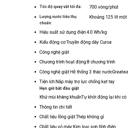
Tốc độ quay vắt tối đa:
700 vòng/phút
Lượng nước tiêu thụ
Khoảng 125 lít một 
chuẩn:
Hiệu suất sử dụng điện:
4.0 Wh/kg
Kiểu động cơ:
Truyền động dây Curoa
Công nghệ giặt
Chương trình hoạt động:
8 chương trình
Công nghệ giặt:
Hệ thống 3 thác nướcGreatw
Tiện ích:
Nắp máy trợ lực chống kẹt tay
Hẹn giờ bắt đầu giặt
Khử mùi kháng khuẩnTự khởi động lại khi có 
Thông tin chi tiết
Chất liệu lồng giặt:
Thép không gỉ
Chất liệu vỏ máy:
Kim loại sơn tĩnh điện