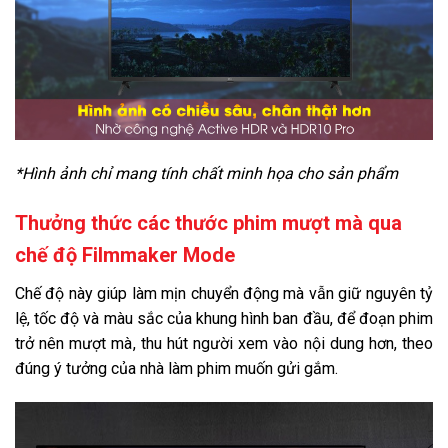
Thông tin lắp đặt
Kích thước có chân, đặt bàn:
Ngang 113 cm - Cao 72.2 cm - Dày 23.1 cm
Khối lượng có chân:
11.5 Kg
Kích thước không chân, treo tường:
Ngang 113 cm - Cao 66.3 cm - Dày 8.6 cm
*Hình ảnh chỉ mang tính chất minh họa cho sản phẩm
Khối lượng không chân:
Thưởng thức các thước phim mượt mà qua
11.3 Kg
chế độ Filmmaker Mode
Nơi sản xuất:
Indonesia
Chế độ này giúp làm mịn chuyển động mà vẫn giữ nguyên tỷ
Chất liệu viền tivi:
lệ, tốc độ và màu sắc của khung hình ban đầu, để đoạn phim
Nhựa
trở nên mượt mà, thu hút người xem vào nội dung hơn, theo
Chất liệu chân đế:
đúng ý tưởng của nhà làm phim muốn gửi gắm.
Nhựa
Năm ra mắt:
2021