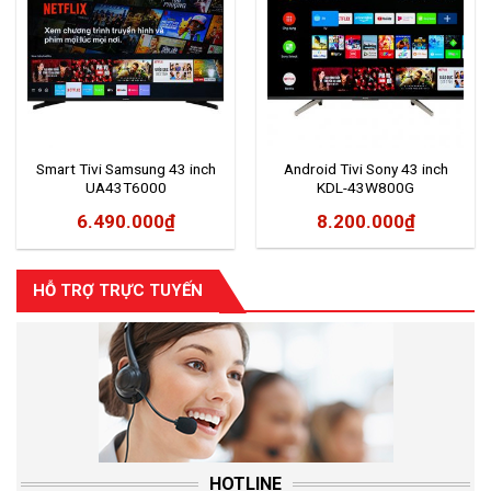
Smart Tivi Samsung 43 inch
Android Tivi Sony 43 inch
UA43T6000
KDL-43W800G
6.490.000
₫
8.200.000
₫
HỖ TRỢ TRỰC TUYẾN
HOTLINE