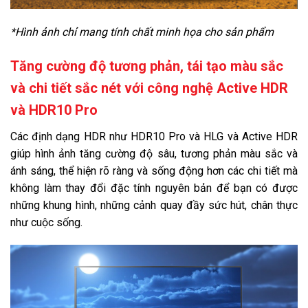
Kết nối ứng dụng các thiết bị trong nhà:
*Hình ảnh chỉ mang tính chất minh họa cho sản phẩm
AI ThinQ
Apple HomeKit
Remote thông minh:
Tăng cường độ tương phản, tái tạo màu sắc
Magic Remote tích hợp micro tìm kiếm giọng nói
và chi tiết sắc nét với công nghệ Active HDR
Điều khiển tivi bằng điện thoại:
Ứng dụng LG TV Plus
và HDR10 Pro
Cổng kết nối
Các định dạng HDR như HDR10 Pro và HLG và Active HDR
Kết nối Internet:
giúp hình ảnh tăng cường độ sâu, tương phản màu sắc và
Cổng mạng LAN
Wifi
ánh sáng, thể hiện rõ ràng và sống động hơn các chi tiết mà
Kết nối không dây:
không làm thay đổi đặc tính nguyên bản để bạn có được
Bluetooth (Kết nối loa, thiết bị di động)
những khung hình, những cảnh quay đầy sức hút, chân thực
USB:
như cuộc sống.
1 cổng USB A
HDMI:
2 cổng HDMI
Cổng xuất âm thanh:
1 cổng Optical (Digital Audio), 1 cổng eARC (ARC)