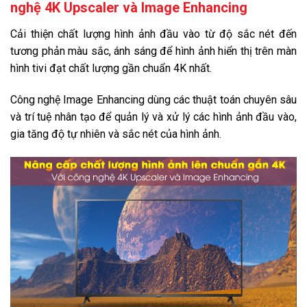
nghệ 4K Upscaler và Image Enhancing
VieON
Cải thiện chất lượng hình ảnh đầu vào từ độ sắc nét đến
VTVcab ON
tương phản màu sắc, ánh sáng để hình ảnh hiển thị trên màn
YouTube
hình tivi đạt chất lượng gần chuẩn 4K nhất.
YouTube Kids
Công nghệ Image Enhancing dùng các thuật toán chuyên sâu
Zing TV
và trí tuệ nhân tạo để quản lý và xử lý các hình ảnh đầu vào,
gia tăng độ tự nhiên và sắc nét của hình ảnh.
Điều khiển bằng giọng nói:
Alexa (Chưa có tiếng Việt)
Google Assistant (Chưa có tiếng Việt)
LG Voice Search - tìm kiếm bằng giọng nói tiếng Việt
Nhận diện giọng nói LG Voice Regconition
Tìm kiếm giọng nói trên YouTube bằng tiếng Việt
Chiếu hình từ điện thoại lên TV:
AirPlay 2Screen Mirroring