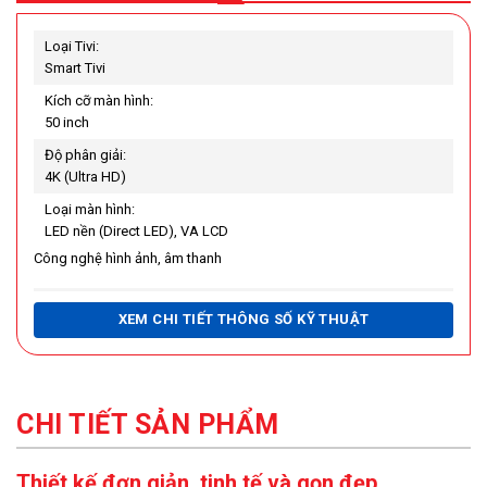
Loại Tivi:
Smart Tivi
Kích cỡ màn hình:
50 inch
Độ phân giải:
4K (Ultra HD)
Loại màn hình:
LED nền (Direct LED), VA LCD
Công nghệ hình ảnh, âm thanh
Công nghệ hình ảnh:
XEM CHI TIẾT THÔNG SỐ KỸ THUẬT
Active HDR
Bộ xử lý Quad Core
Chế độ nhà làm phim FilmMaker Mode
CHI TIẾT SẢN PHẨM
HDR Dynamic Tone Mapping
Thiết kế đơn giản, tinh tế và gọn đẹp
HDR10 Pro