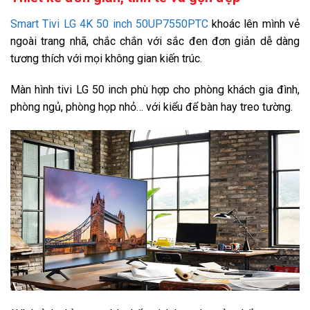
Smart Tivi LG 4K 50 inch 50UP7550PTC
khoác lên mình vẻ
HLG
ngoài trang nhã, chắc chắn với sắc đen đơn giản dễ dàng
Nâng cấp hình ảnh Image Enhancing
tương thích với mọi không gian kiến trúc.
Nâng cấp độ phân giải 4K AI Upscaling
Màn hình tivi LG 50 inch phù hợp cho phòng khách gia đình,
phòng ngủ, phòng họp nhỏ… với kiểu để bàn hay treo tường.
Tần số quét thực:
60 Hz
Công nghệ âm thanh:
Chế độ lọc thoại Clear Voice III
Âm thanh phù hợp theo nội dung AI Sound
Điều chỉnh âm thanh tự động AI Acoustic Tuning
Đồng bộ hóa âm thanh LG Sound Sync
Tổng công suất loa:
20 W
Tính năng thông minh (Cập nhật 5/2021)