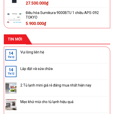
27.500.000
₫
Điều hòa Sumikura 9000BTU 1 chiều APS-092
TOKYO
5.900.000
₫
TIN MỚI
Vui lòng liên hệ
14
Th12
Lắp đặt và sửa chữa
14
Th12
2 Tủ lạnh mini giá rẻ đáng mua nhất hiện nay
Mẹo khử mùi cho tủ lạnh hiệu quả