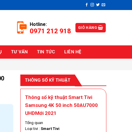
Hotline:
GIỎ HÀNG
0971 212 918
Ụ
TƯ VẤN
TIN TỨC
LIÊN HỆ
00
THÔNG SỐ KỸ THUẬT
Thông số kỹ thuật Smart Tivi
Samsung 4K 50 inch 50AU7000
UHDMới 2021
Tổng quan
Loại tivi :
Smart Tivi