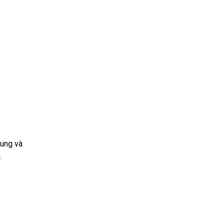
sung và
.