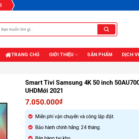
8
Tìm
iếm:
TRANG CHỦ
GIỚI THIỆU
SẢN PHẨM
DỊCH V
Smart Tivi Samsung 4K 50 inch 50AU70
UHDMới 2021
7.050.000
₫
Miễn phí vận chuyển và công lắp đặt.
Bảo hành chính hãng: 24 tháng.
Bán hàng tại kho.