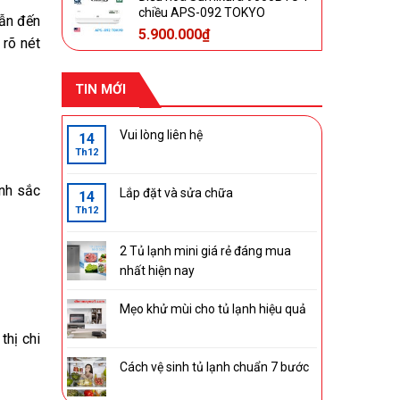
chiều APS-092 TOKYO
dẫn đến
5.900.000
₫
 rõ nét
TIN MỚI
Vui lòng liên hệ
14
Th12
nh sắc
Lắp đặt và sửa chữa
14
Th12
2 Tủ lạnh mini giá rẻ đáng mua
nhất hiện nay
Mẹo khử mùi cho tủ lạnh hiệu quả
thị chi
Cách vệ sinh tủ lạnh chuẩn 7 bước