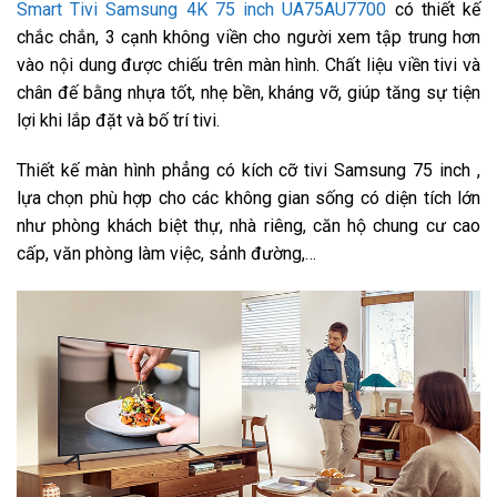
Smart Tivi Samsung 4K 75 inch UA75AU7700
có thiết kế
Khử nhiễu hình ảnh Digital Clean View
chắc chắn, 3 cạnh không viền cho người xem tập trung hơn
Kiểm soát đèn nền UHD Dimming
vào nội dung được chiếu trên màn hình. Chất liệu viền tivi và
chân đế bằng nhựa tốt, nhẹ bền, kháng vỡ, giúp tăng sự tiện
Nâng cấp độ tương phản Contrast Enhancer
lợi khi lắp đặt và bố trí tivi.
Nâng cấp độ tương phản Max Contrast
Thiết kế màn hình phẳng có kích cỡ tivi Samsung 75 inch ,
PurColor
lựa chọn phù hợp cho các không gian sống có diện tích lớn
như phòng khách biệt thự, nhà riêng, căn hộ chung cư cao
Tần số quét thực:
60 Hz
cấp, văn phòng làm việc, sảnh đường,…
Công nghệ âm thanh:
Adaptive Sound
Cải thiện âm thanh Dialog Enhancement
Dolby Digital Plus
Q-Symphony kết hợp loa tivi với loa thanh
Tổng công suất loa: