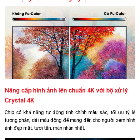
VieON
YouTube
Điều khiển bằng giọng nói:
Bixby (Chưa có tiếng Việt)
Google Assistant có tiếng Việt
Tìm kiếm giọng nói trên YouTube bằng tiếng Việt
Chiếu hình từ điện thoại lên TV:
AirPlay 2
Nâng cấp hình ảnh lên chuẩn 4K với bộ xử lý
Screen Mirroring
Crystal 4K
Tap View
Chip có khả năng tự động tinh chỉnh màu sắc, tối ưu tỷ lệ
tương phản, dải màu động để mang đến cho người xem hình
Remote thông minh:
ảnh đẹp mắt, tươi tắn, mãn nhãn nhất.
One Remote đa nhiệm nhỏ gọn
Điều khiển tivi bằng điện thoại: