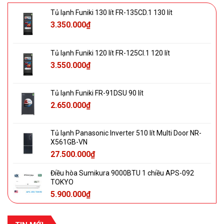
Tủ lạnh Funiki 130 lít FR-135CD.1 130 lít
3.350.000
₫
Tủ lạnh Funiki 120 lít FR-125CI.1 120 lít
3.550.000
₫
Tủ lạnh Funiki FR-91DSU 90 lít
2.650.000
₫
Tủ lạnh Panasonic Inverter 510 lít Multi Door NR-
X561GB-VN
27.500.000
₫
Điều hòa Sumikura 9000BTU 1 chiều APS-092
TOKYO
5.900.000
₫