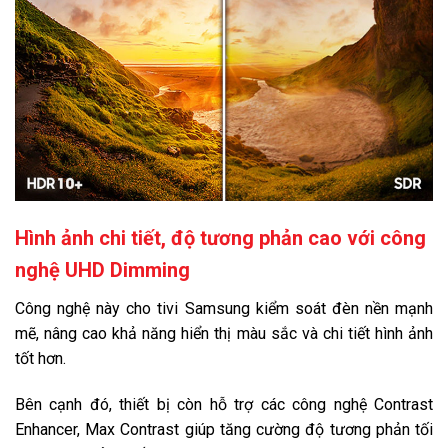
Khối lượng có chân:
30.8 kg
Kích thước không chân, treo tường:
Ngang 167.3 cm - Cao 95.8 cm - Dày 5.9 cm
Chất liệu chân đế:
Nhựa
Chất liệu viền tivi:
Nhựa
Nơi sản xuất:
Hình ảnh chi tiết, độ tương phản cao với công
Việt Nam
nghệ UHD Dimming
Năm ra mắt:
2021
Công nghệ này cho tivi Samsung kiểm soát đèn nền mạnh
Hãng:
mẽ, nâng cao khả năng hiển thị màu sắc và chi tiết hình ảnh
Samsung.
Xem thông tin hãng
tốt hơn.
Bên cạnh đó, thiết bị còn hỗ trợ các công nghệ Contrast
Enhancer, Max Contrast giúp tăng cường độ tương phản tối