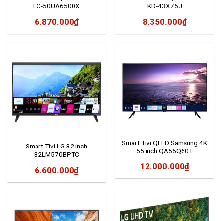
LC-50UA6500X
KD-43X75J
6.870.000
₫
8.350.000
₫
Smart Tivi QLED Samsung 4K
Smart Tivi LG 32 inch
55 inch QA55Q60T
32LM570BPTC
12.000.000
₫
6.600.000
₫