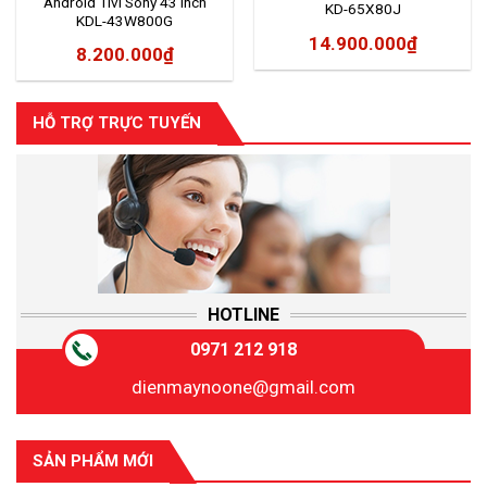
Android Tivi Sony 43 inch
KD-65X80J
KDL-43W800G
14.900.000
₫
8.200.000
₫
HỖ TRỢ TRỰC TUYẾN
HOTLINE
0971 212 918
dienmaynoone@gmail.com
SẢN PHẨM MỚI