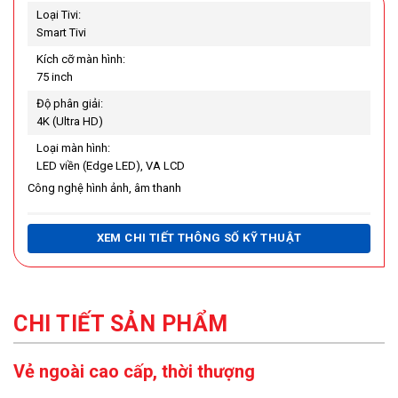
Loại Tivi:
Smart Tivi
Kích cỡ màn hình:
75 inch
Độ phân giải:
4K (Ultra HD)
Loại màn hình:
LED viền (Edge LED), VA LCD
Công nghệ hình ảnh, âm thanh
Công nghệ hình ảnh:
XEM CHI TIẾT THÔNG SỐ KỸ THUẬT
Analog Clean View
Bộ xử lý Crystal 4K
Chuyển động mượt Motion Xcelerator
CHI TIẾT SẢN PHẨM
Giảm độ trễ chơi game Auto Low Latency Mode (ALLM)
Vẻ ngoài cao cấp, thời thượng
HDR10+